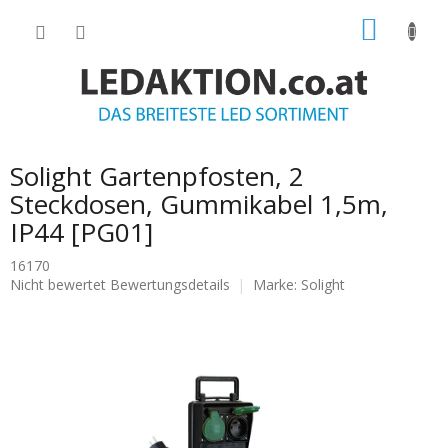
Zum
WARE
Inhalt
springen
Solight Gartenpfosten, 2
Steckdosen, Gummikabel 1,5m,
IP44 [PG01]
16170
Die
Nicht bewertet
Bewertungsdetails
Marke:
Solight
durchschnittliche
Produktbewertung
ist
0.0
von
5
Sternen.