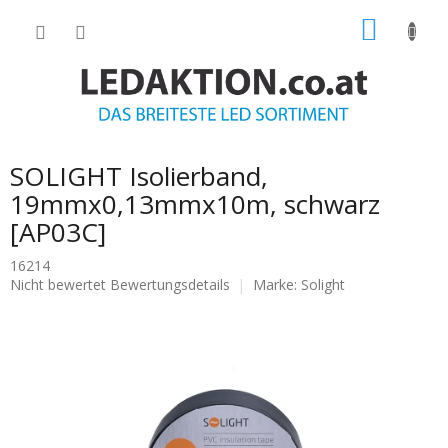
Zum
WARE
Inhalt
springen
SOLIGHT Isolierband,
19mmx0,13mmx10m, schwarz
[AP03C]
16214
Die
Nicht bewertet
Bewertungsdetails
Marke:
Solight
durchschnittliche
Produktbewertung
ist
0.0
von
5
Sternen.