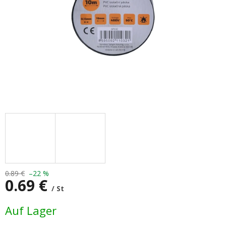
0.89 €
–22 %
0.69 €
/ St
Verkaufspreis:
Auf Lager