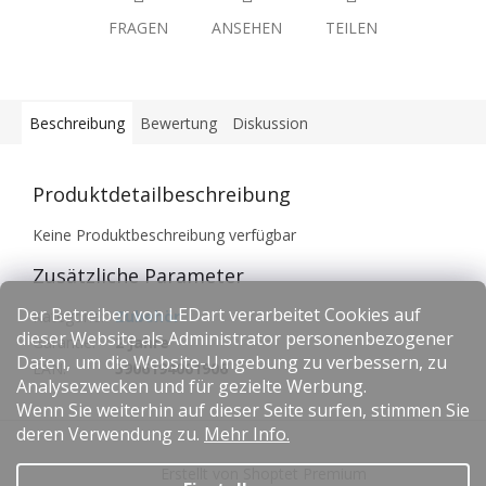
FRAGEN
ANSEHEN
TEILEN
Beschreibung
Bewertung
Diskussion
Produktdetailbeschreibung
Keine Produktbeschreibung verfügbar
Zusätzliche Parameter
Der Betreiber von LEDart verarbeitet Cookies auf
Kategorie
:
Zubehör
dieser Website als Administrator personenbezogener
Garantie
:
2 Jahre
Daten, um die Website-Umgebung zu verbessern, zu
EAN
:
5906194001906
Analysezwecken und für gezielte Werbung.
Wenn Sie weiterhin auf dieser Seite surfen, stimmen Sie
F
deren Verwendung zu.
Mehr Info.
u
Erstellt von Shoptet Premium
ß