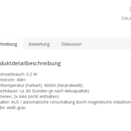
DRU
hreibung
Bewertung
Diskussion
duktdetailbeschreibung
romverbrauch: 0,5 W
chtstrom: 40lm
chttemperatur (Farbart): 4000K (Neutralweiß)
uchtdauer: ca. 60 Stunden (je nach Akkuqualität)
tterien: 2x AAA (nicht enthalten)
halter: AUS / automatische Umschaltung durch magnetische Induktion
rbe: weiß-grau