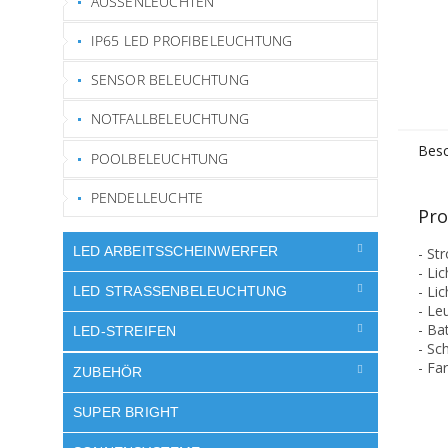
AUSSENLEUCHTEN
IP65 LED PROFIBELEUCHTUNG
SENSOR BELEUCHTUNG
NOTFALLBELEUCHTUNG
Besc
POOLBELEUCHTUNG
PENDELLEUCHTE
Pro
LED ARBEITSSCHEINWERFER
- St
- Li
- Li
LED STRASSENBELEUCHTUNG
- Le
- Ba
LED-STREIFEN
- Sc
- Fa
ZUBEHÖR
SUPER BRIGHT