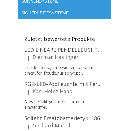
SONNENSYSTEME
SICHERHEITSSYSTEME
Zuletzt bewertete Produkte
LED LINEARE PENDELLEUCHTE EXECULINE 120CM, 30W, 3750LM, 96°, 4000K, IP20, WEISS [207806]
Dietmar Haslinger
|
Die Produktbewertung beträgt 5 von 5 Sternen.
alles bestens,gerne wieder.da macht
einkaufen freude,nur so weiter.
RGB-LED-Poolleuchte mit Fernbedienung, 12W, 1260lm, PAR56, 12V, 1+1 gratis!
Karl-Heinz Haas
|
Die Produktbewertung beträgt 5 von 5 Sternen.
Alles perfekt gelaufen . Lampen
einwandfrei.
Solight Ersatzbatterietyp. 18650, 3,7 V, Li-Ion, 2200 mAh [WN900]
Gerhard Mandl
|
Die Produktbewertung beträgt 5 von 5 Sternen.