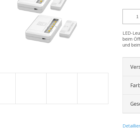
LED-Leu
beim Öff
und beim
Ver
Far
Ges
Detailli