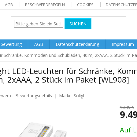
AGB
BESCHWERDEREGELN
COOKIES
DATENSCHUTZE
SUCHEN
sbewertung
AGB
Datenschutzerklärung
Impressum
für Schränke, Kommoden und Schubladen, 40lm, 2xAAA, 2 Stück im P
ight LED-Leuchten für Schränke, Ko
m, 2xAAA, 2 Stück im Paket [WL908]
ewertet
Bewertungsdetails
Marke:
Solight
nittliche
tbewertung
12.49 €
9.4
Verkaufs
Auf 
.