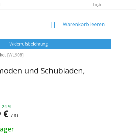
RKLÄRUNG
Login
WARENKORB
Warenkorb leeren
Widerrufsbelehrung
aket [WL908]
mmoden und Schubladen,
–24 %
9 €
/ St
preis:
Lager