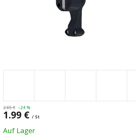
2.65 €
–24 %
1.99 €
/ St
Verkaufspreis:
Auf Lager