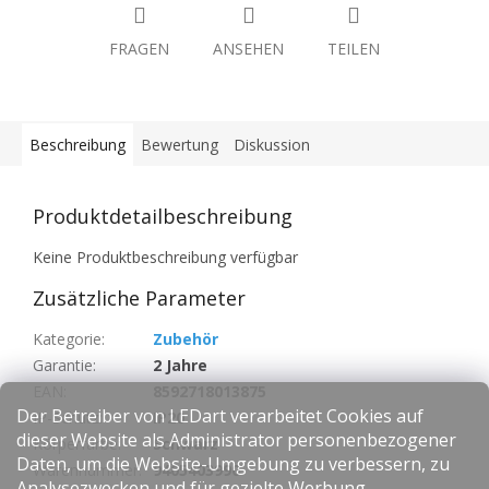
FRAGEN
ANSEHEN
TEILEN
Beschreibung
Bewertung
Diskussion
Produktdetailbeschreibung
Keine Produktbeschreibung verfügbar
Zusätzliche Parameter
Kategorie
:
Zubehör
Garantie
:
2 Jahre
EAN
:
8592718013875
Der Betreiber von LEDart verarbeitet Cookies auf
IP-Schutz
:
IP20
dieser Website als Administrator personenbezogener
Körperfarbe
:
Schwarz
Daten, um die Website-Umgebung zu verbessern, zu
Warennummer
:
9405403990
Analysezwecken und für gezielte Werbung.