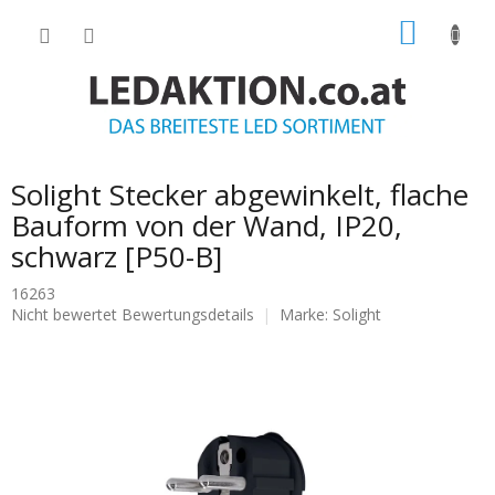
Zum
WARE
Inhalt
springen
Solight Stecker abgewinkelt, flache
Bauform von der Wand, IP20,
schwarz [P50-B]
16263
Die
Nicht bewertet
Bewertungsdetails
Marke:
Solight
durchschnittliche
Produktbewertung
ist
0.0
von
5
Sternen.