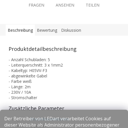
FRAGEN
ANSEHEN
TEILEN
Beschreibung
Bewertung
Diskussion
Produktdetailbeschreibung
- Anzahl Schubladen: 5
- Leiterquerschnitt: 3 x 1mm2
- Kabeltyp: H05VV-F3
- abgewinkelte Gabel
- Farbe weiß
- Länge: 2m
- 230V / 10A
- Stromschalter
Zusätzliche Parameter
Der Betreiber von LEDart verarbeitet Cookies auf
Kategorie
:
Steckdosenleisten
dieser Website als Administrator personenbezogener
Garantie
:
2 Jahre