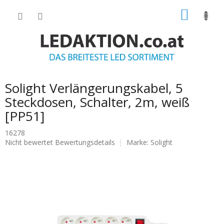
Zum
WARE
Inhalt
springen
Solight Verlängerungskabel, 5
Steckdosen, Schalter, 2m, weiß
[PP51]
16278
Die
Nicht bewertet
Bewertungsdetails
Marke:
Solight
durchschnittliche
Produktbewertung
ist
0.0
von
5
Sternen.