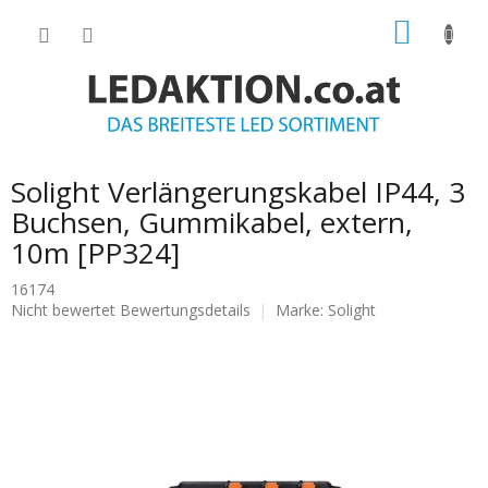
Zum
WARE
Inhalt
springen
Solight Verlängerungskabel IP44, 3
Buchsen, Gummikabel, extern,
10m [PP324]
16174
Die
Nicht bewertet
Bewertungsdetails
Marke:
Solight
durchschnittliche
Produktbewertung
ist
0.0
von
5
Sternen.