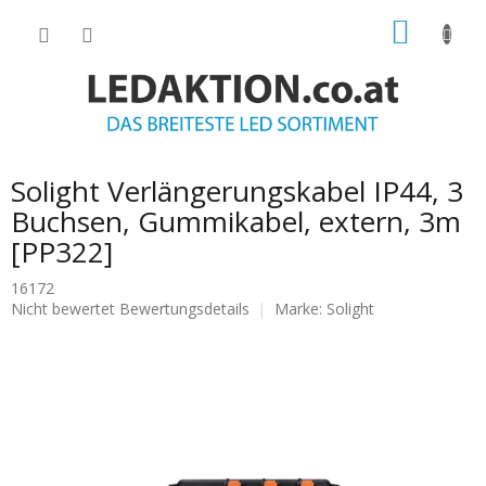
Zum
WARE
Inhalt
springen
Solight Verlängerungskabel IP44, 3
Buchsen, Gummikabel, extern, 3m
[PP322]
16172
Die
Nicht bewertet
Bewertungsdetails
Marke:
Solight
durchschnittliche
Produktbewertung
ist
0.0
von
5
Sternen.