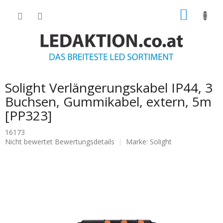
Zum
WARE
Inhalt
springen
Solight Verlängerungskabel IP44, 3
Buchsen, Gummikabel, extern, 5m
[PP323]
16173
Die
Nicht bewertet
Bewertungsdetails
Marke:
Solight
durchschnittliche
Produktbewertung
ist
0.0
von
5
Sternen.