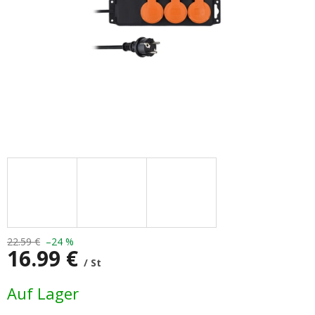
22.59 €
–24 %
16.99 €
/ St
Verkaufspreis:
Auf Lager