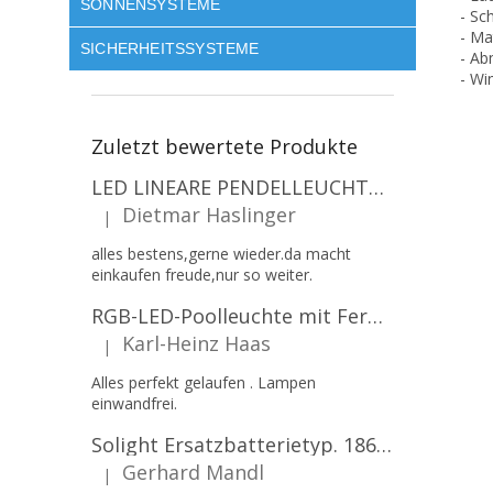
SONNENSYSTEME
- Sc
- Ma
SICHERHEITSSYSTEME
- Ab
- Wi
Zuletzt bewertete Produkte
LED LINEARE PENDELLEUCHTE EXECULINE 120CM, 30W, 3750LM, 96°, 4000K, IP20, WEISS [207806]
Dietmar Haslinger
|
Die Produktbewertung beträgt 5 von 5 Sternen.
alles bestens,gerne wieder.da macht
einkaufen freude,nur so weiter.
RGB-LED-Poolleuchte mit Fernbedienung, 12W, 1260lm, PAR56, 12V, 1+1 gratis!
Karl-Heinz Haas
|
Die Produktbewertung beträgt 5 von 5 Sternen.
Alles perfekt gelaufen . Lampen
einwandfrei.
Solight Ersatzbatterietyp. 18650, 3,7 V, Li-Ion, 2200 mAh [WN900]
Gerhard Mandl
|
Die Produktbewertung beträgt 5 von 5 Sternen.