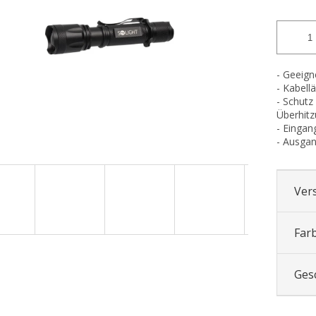
- Geeign
- Kabell
- Schutz
Überhitz
- Eingan
- Ausga
Ver
Far
Ges