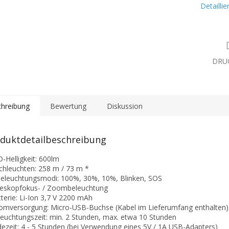
Detailli
DRU
hreibung
Bewertung
Diskussion
duktdetailbeschreibung
D-Helligkeit: 600lm
chleuchten: 258 m / 73 m *
Beleuchtungsmodi: 100%, 30%, 10%, Blinken, SOS
leskopfokus- / Zoombeleuchtung
tterie: Li-Ion 3,7 V 2200 mAh
romversorgung: Micro-USB-Buchse (Kabel im Lieferumfang enthalten)
leuchtungszeit: min. 2 Stunden, max. etwa 10 Stunden
dezeit: 4 - 5 Stunden (bei Verwendung eines 5V / 1A USB-Adapters)