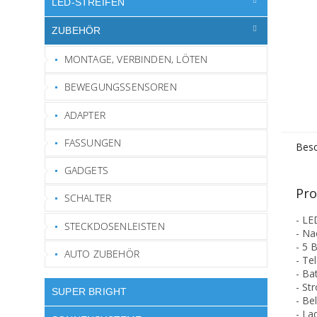
LED-STREIFEN
ZUBEHÖR
MONTAGE, VERBINDEN, LÖTEN
BEWEGUNGSSENSOREN
ADAPTER
FASSUNGEN
Besc
GADGETS
Pro
SCHALTER
- LE
STECKDOSENLEISTEN
- Na
- 5 
AUTO ZUBEHÖR
- Te
- Ba
- St
SUPER BRIGHT
- Be
- La