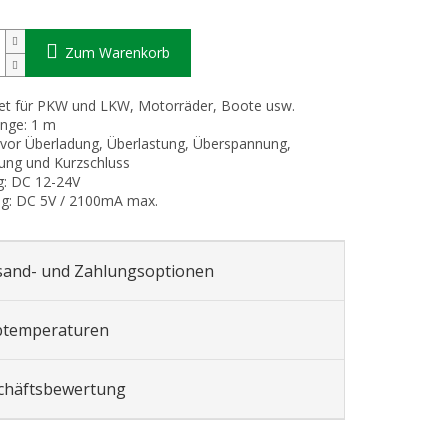
Zum Warenkorb
et für PKW und LKW, Motorräder, Boote usw.
änge: 1 m
 vor Überladung, Überlastung, Überspannung,
ung und Kurzschluss
g: DC 12-24V
ng: DC 5V / 2100mA max.
sand- und Zahlungsoptionen
btemperaturen
chäftsbewertung