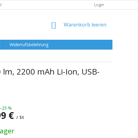
RKLÄRUNG
Login
WARENKORB
Warenkorb leeren
Widerrufsbelehrung
 lm, 2200 mAh Li-Ion, USB-
–25 %
99 €
/ St
preis:
Lager