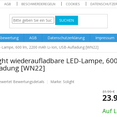
AGB
BESCHWERDEREGELN
COOKIES
DATENSCHUTZE
SUCHEN
sbewertung
AGB
Datenschutzerklärung
Impressum
D-Lampe, 600 lm, 2200 mAh Li-Ion, USB-Aufladung [WN22]
ight wiederaufladbare LED-Lampe, 600
ladung [WN22]
ewertet
Bewertungsdetails
Marke:
Solight
nittliche
tbewertung
31.99 €
23.
Verkaufs
Auf 
.