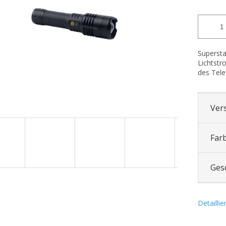
Superst
Lichtst
des Tele
Ver
Far
Ges
Detailli