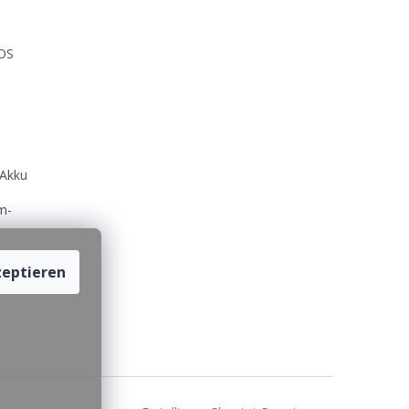
SOS
 Akku
m-
eptieren