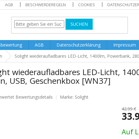
AGB
BESCHWERDEREGELN
COOKIES
DATENSCHUTZE
SUCHEN
sbewertung
AGB
Datenschutzerklärung
Impressum
n
Solight wiederaufladbares LED-Licht, 1400lm, Powerbank, 2
ight wiederaufladbares LED-Licht, 1
Ion, USB, Geschenkbox [WN37]
ewertet
Bewertungsdetails
Marke:
Solight
nittliche
tbewertung
42.99 €
33.
Verkaufs
Auf 
.