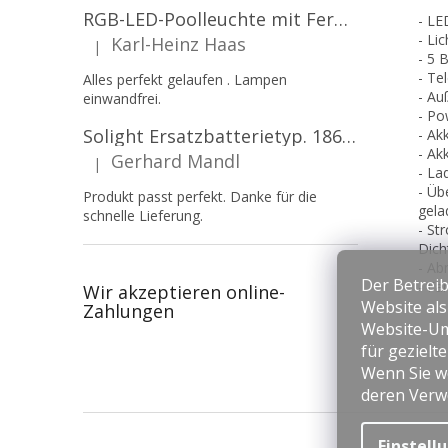
RGB-LED-Poolleuchte mit Fernbedienung, 12W, 1260lm, PAR56, 12V, 1+1 gratis!
- LE
- Li
Karl-Heinz Haas
|
Die Produktbewertung beträgt 5 von 5 Sternen.
- 5 
- Te
Alles perfekt gelaufen . Lampen
- Au
einwandfrei.
- Po
Solight Ersatzbatterietyp. 18650, 3,7 V, Li-Ion, 2200 mAh [WN900]
- Ak
- Ak
Gerhard Mandl
|
Die Produktbewertung beträgt 5 von 5 Sternen.
- La
- Üb
Produkt passt perfekt. Danke für die
gela
schnelle Lieferung.
- St
Dich
- Ab
Der Betreib
- Fa
Wir akzeptieren online-
Website al
Zahlungen
Website-Um
für gezielt
Wenn Sie we
deren Verw
F
u
Einstell