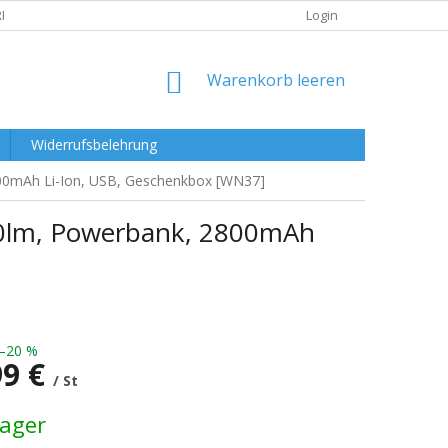
RKLÄRUNG
Login
WARENKORB
Warenkorb leeren
Widerrufsbelehrung
800mAh Li-Ion, USB, Geschenkbox [WN37]
400lm, Powerbank, 2800mAh
–20 %
99 €
/ St
preis:
Lager