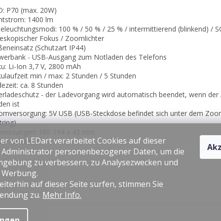
D: P70 (max. 20W)
chtstrom: 1400 lm
Beleuchtungsmodi: 100 % / 50 % / 25 % / intermittierend (blinkend) / 
leskopischer Fokus / Zoomlichter
ßeneinsatz (Schutzart IP44)
werbank - USB-Ausgang zum Notladen des Telefons
ku: Li-Ion 3,7 V, 2800 mAh
kulaufzeit min / max: 2 Stunden / 5 Stunden
dezeit: ca. 8 Stunden
erladeschutz - der Ladevorgang wird automatisch beendet, wenn der
den ist
romversorgung: 5V USB (USB-Steckdose befindet sich unter dem Zoo
tring)
messungen: 180-194 x 43 mm
er von LEDart verarbeitet Cookies auf dieser
rbe: Schwarz
Akz
s Administrator personenbezogener Daten, um die
gebung zu verbessern, zu Analysezwecken und
e Werbung.
iterhin auf dieser Seite surfen, stimmen Sie
endung zu.
Mehr Info.
ungen