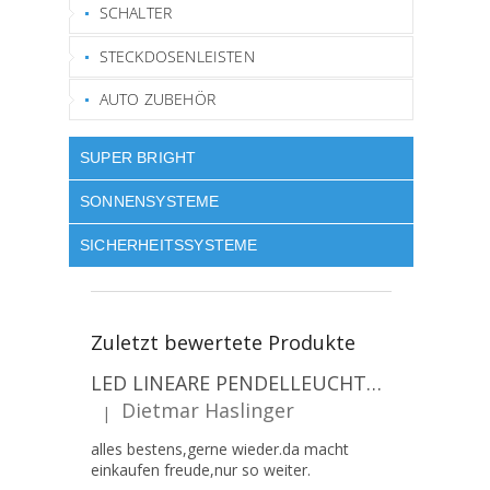
SCHALTER
STECKDOSENLEISTEN
AUTO ZUBEHÖR
SUPER BRIGHT
SONNENSYSTEME
SICHERHEITSSYSTEME
Zuletzt bewertete Produkte
LED LINEARE PENDELLEUCHTE EXECULINE 120CM, 30W, 3750LM, 96°, 4000K, IP20, WEISS [207806]
Dietmar Haslinger
|
Die Produktbewertung beträgt 5 von 5 Sternen.
alles bestens,gerne wieder.da macht
einkaufen freude,nur so weiter.