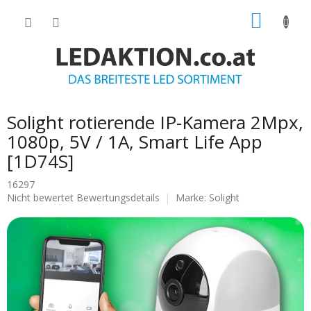
Zum
WARE
Inhalt
springen
Solight rotierende IP-Kamera 2Mpx,
1080p, 5V / 1A, Smart Life App
[1D74S]
16297
Die
Nicht bewertet
Bewertungsdetails
Marke:
Solight
durchschnittliche
Produktbewertung
ist
0.0
von
5
Sternen.