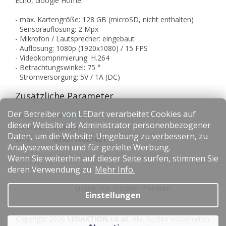
Echo, Google Home.
- max. Kartengröße: 128 GB (microSD, nicht enthalten)
- Sensorauflösung: 2 Mpx
- Mikrofon / Lautsprecher: eingebaut
- Auflösung: 1080p (1920x1080) / 15 FPS
- Videokomprimierung: H.264
- Betrachtungswinkel: 75 °
- Stromversorgung: 5V / 1A (DC)
Zusätzliche Parameter
Der Betreiber von LEDart verarbeitet Cookies auf
Kategorie
:
Kameras
dieser Website als Administrator personenbezogener
Garantie
:
2 Jahre
Daten, um die Website-Umgebung zu verbessern, zu
EAN
:
8592718027421
Analysezwecken und für gezielte Werbung.
Wenn Sie weiterhin auf dieser Seite surfen, stimmen Sie
F
deren Verwendung zu.
Mehr Info.
u
Erstellt von Shoptet Premium
ß
Einstellungen
z
e
Copyright 2026
LEDAKTION.co.at
. Alle Rechte vorbehalten.
i