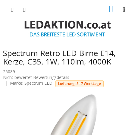
Zum
WARE
Inhalt
springen
Spectrum Retro LED Birne E14,
Kerze, C35, 1W, 110lm, 4000K
25089
Die
Nicht bewertet
Bewertungsdetails
durchschnittliche
Marke:
Spectrum LED
Lieferung: 5–7 Werktage
Produktbewertung
ist
0.0
von
5
Sternen.