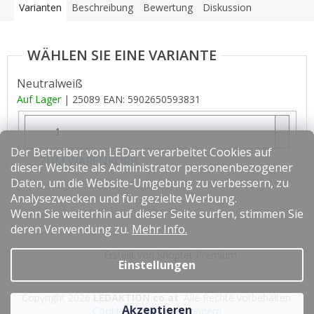
Varianten
Beschreibung
Bewertung
Diskussion
Neutralweiß
Auf Lager
| 25089
EAN:
5902650593831
Der Betreiber von LEDart verarbeitet Cookies auf
ZUM WARENKORB
dieser Website als Administrator personenbezogener
Daten, um die Website-Umgebung zu verbessern, zu
Analysezwecken und für gezielte Werbung.
Wenn Sie weiterhin auf dieser Seite surfen, stimmen Sie
F
deren Verwendung zu.
Mehr Info.
u
Erstellt von Shoptet Premium
ß
Einstellungen
z
e
Copyright 2026
LEDAKTION.co.at
. Alle Rechte vorbehalten.
i
Akzeptieren
Cookie-Einstellungen ändern