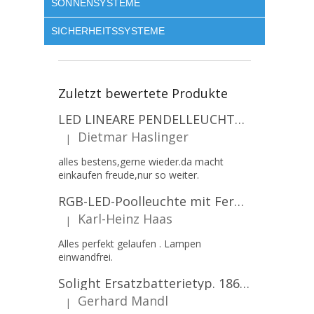
SONNENSYSTEME
SICHERHEITSSYSTEME
Zuletzt bewertete Produkte
LED LINEARE PENDELLEUCHTE EXECULINE 120CM, 30W, 3750LM, 96°, 4000K, IP20, WEISS [207806]
Dietmar Haslinger
|
Die Produktbewertung beträgt 5 von 5 Sternen.
alles bestens,gerne wieder.da macht
einkaufen freude,nur so weiter.
RGB-LED-Poolleuchte mit Fernbedienung, 12W, 1260lm, PAR56, 12V, 1+1 gratis!
Karl-Heinz Haas
|
Die Produktbewertung beträgt 5 von 5 Sternen.
Alles perfekt gelaufen . Lampen
einwandfrei.
Solight Ersatzbatterietyp. 18650, 3,7 V, Li-Ion, 2200 mAh [WN900]
Gerhard Mandl
|
Die Produktbewertung beträgt 5 von 5 Sternen.