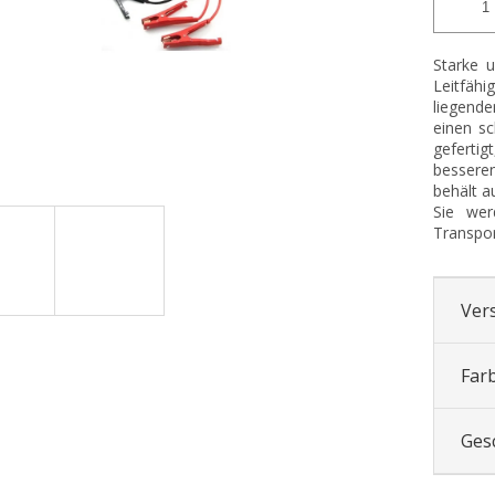
Starke u
Leitfäh
liegende
einen sc
geferti
bessere
behält a
Sie wer
Transpor
Ver
Far
Ges