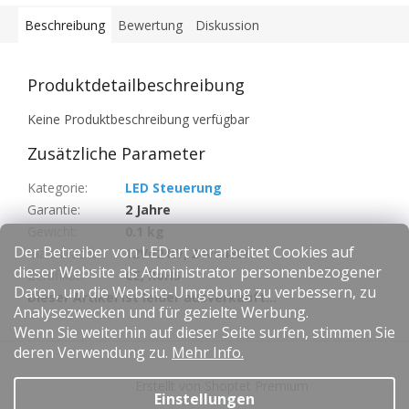
Beschreibung
Bewertung
Diskussion
Produktdetailbeschreibung
Keine Produktbeschreibung verfügbar
Zusätzliche Parameter
Kategorie
:
LED Steuerung
Garantie
:
2 Jahre
Gewicht
:
0.1 kg
Der Betreiber von LEDart verarbeitet Cookies auf
max. Macht
:
12V=24W, 24V=48W
dieser Website als Administrator personenbezogener
Zertifikat
:
CE, RoHS
Daten, um die Website-Umgebung zu verbessern, zu
Dieser Artikel ist leider ausverkauft…
Analysezwecken und für gezielte Werbung.
Wenn Sie weiterhin auf dieser Seite surfen, stimmen Sie
F
deren Verwendung zu.
Mehr Info.
u
Erstellt von Shoptet Premium
ß
Einstellungen