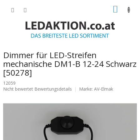
Zum
WARE
Inhalt
springen
Dimmer für LED-Streifen
mechanische DM1-B 12-24 Schwarz
[50278]
12059
Die
Nicht bewertet
Bewertungsdetails
Marke:
AV-Elmak
durchschnittliche
Produktbewertung
ist
0.0
von
5
Sternen.