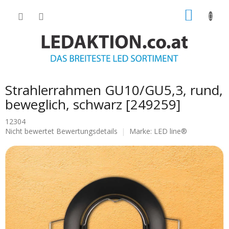
Zum
WARE
Inhalt
springen
Strahlerrahmen GU10/GU5,3, rund,
beweglich, schwarz [249259]
12304
Die
Nicht bewertet
Bewertungsdetails
Marke:
LED line®
durchschnittliche
Produktbewertung
ist
0.0
von
5
Sternen.