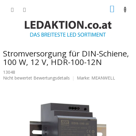
Zum
WARE
Inhalt
springen
Stromversorgung für DIN-Schiene,
100 W, 12 V, HDR-100-12N
13048
Die
Nicht bewertet
Bewertungsdetails
Marke:
MEANWELL
durchschnittliche
Produktbewertung
ist
0.0
von
5
Sternen.