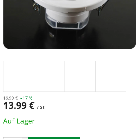
16.99 €
–17 %
13.99 €
/ St
Verkaufspreis:
Auf Lager