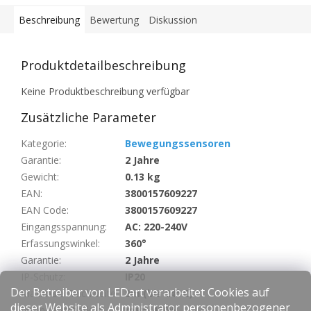
Beschreibung
Bewertung
Diskussion
Produktdetailbeschreibung
Keine Produktbeschreibung verfügbar
Zusätzliche Parameter
Kategorie
:
Bewegungssensoren
Garantie
:
2 Jahre
Gewicht
:
0.13 kg
EAN
:
3800157609227
EAN Code
:
3800157609227
Eingangsspannung
:
AC: 220-240V
Erfassungswinkel
:
360°
Garantie
:
2 Jahre
IP-Schutz
:
IP20
Der Betreiber von LEDart verarbeitet Cookies auf
Maximale Reichweite
:
8m (bis 24° C)
dieser Website als Administrator personenbezogener
Nennbelastbarkeit
:
max. 400W