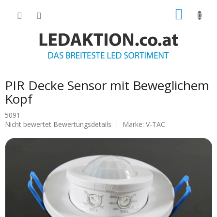
Zum
WARE
Inhalt
springen
PIR Decke Sensor mit Beweglichem
Kopf
5091
Die
Nicht bewertet
Bewertungsdetails
Marke:
V-TAC
durchschnittliche
Produktbewertung
ist
0.0
von
5
Sternen.