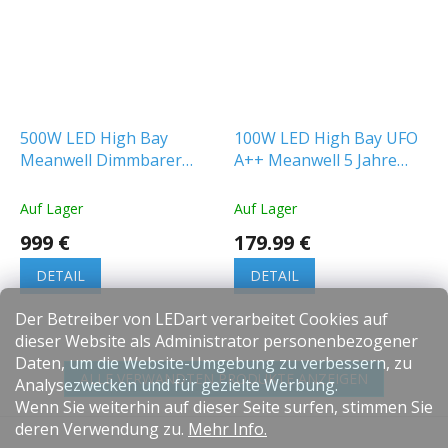
500W LED High Bay
100W LED High Bay UFO
Meanwell Dimmbarer
A++ Meanwell 5 Jahre
Trafo schwarzes
Garantie 90°
Gehäuse
Auf Lager
Auf Lager
999 €
179.99 €
DETAIL
DETAIL
Der Betreiber von LEDart verarbeitet Cookies auf
dieser Website als Administrator personenbezogener
Daten, um die Website-Umgebung zu verbessern, zu
ALLE VERWANDTEN PRODUKTE ANZEIGEN
Analysezwecken und für gezielte Werbung.
Wenn Sie weiterhin auf dieser Seite surfen, stimmen Sie
F
deren Verwendung zu.
Mehr Info.
u