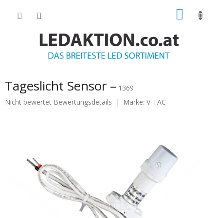
Zum
WARE
Inhalt
springen
Tageslicht Sensor –
1369
Die
Nicht bewertet
Bewertungsdetails
Marke:
V-TAC
durchschnittliche
Produktbewertung
ist
0.0
von
5
Sternen.