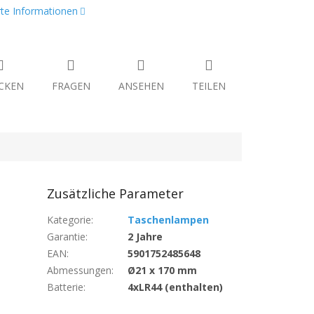
erte Informationen
CKEN
FRAGEN
ANSEHEN
TEILEN
Zusätzliche Parameter
Kategorie
:
Taschenlampen
Garantie
:
2 Jahre
EAN
:
5901752485648
Abmessungen
:
Ø21 x 170 mm
Batterie
:
4xLR44 (enthalten)