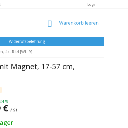
RKLÄRUNG
Login
WARENKORB
Warenkorb leeren
Widerrufsbelehrung
m, 4xLR44 [WL-9]
it Magnet, 17-57 cm,
24 %
9 €
/ St
preis:
Lager