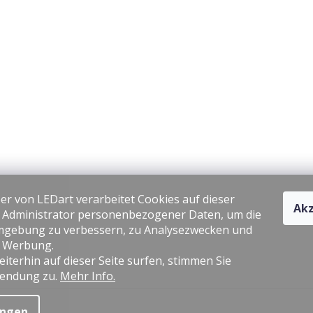
er von LEDart verarbeitet Cookies auf dieser
Akz
s Administrator personenbezogener Daten, um die
gebung zu verbessern, zu Analysezwecken und
e Werbung.
iterhin auf dieser Seite surfen, stimmen Sie
endung zu.
Mehr Info.
ungen