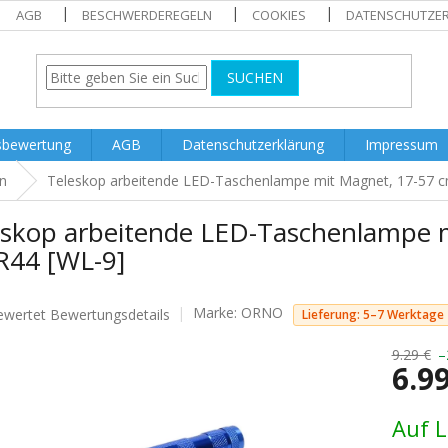
AGB
BESCHWERDEREGELN
COOKIES
DATENSCHUTZE
SUCHEN
sbewertung
AGB
Datenschutzerklärung
Impressum
n
Teleskop arbeitende LED-Taschenlampe mit Magnet, 17-57 c
eskop arbeitende LED-Taschenlampe m
R44 [WL-9]
Marke:
ORNO
ewertet
Bewertungsdetails
Lieferung: 5–7 Werktage
nittliche
tbewertung
9.29 €
–
6.9
Verkaufs
Auf 
.