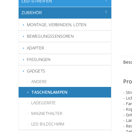
LED-STREIFEN
ZUBEHÖR
MONTAGE, VERBINDEN, LÖTEN
BEWEGUNGSSENSOREN
ADAPTER
FASSUNGEN
Besc
GADGETS
Pro
ANDERE
TASCHENLAMPEN
- St
- Li
LADEGERÄTE
- Fa
- Ko
MAGNETHALTER
- Gr
- Lä
LED BILDSCHIRM
- Re
- Te