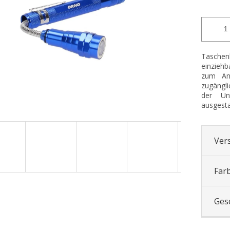
Taschenl
einziehb
zum An
zugängli
der Un
ausgesta
Ver
Far
Ges