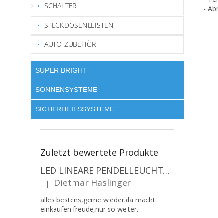
SCHALTER
- A
STECKDOSENLEISTEN
AUTO ZUBEHÖR
SUPER BRIGHT
SONNENSYSTEME
SICHERHEITSSYSTEME
Zuletzt bewertete Produkte
LED LINEARE PENDELLEUCHTE EXECULINE 120CM, 30W, 3750LM, 96°, 4000K, IP20, WEISS [207806]
Dietmar Haslinger
|
Die Produktbewertung beträgt 5 von 5 Sternen.
alles bestens,gerne wieder.da macht
einkaufen freude,nur so weiter.