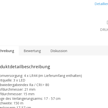
Detailli
DRU
hreibung
Bewertung
Diskussion
duktdetailbeschreibung
romversorgung: 4 x LR44 (im Lieferumfang enthalten)
chtquelle: 3 x LED
rbwiedergabeindex Ra / CRI:> 80
pfdurchmesser: 21 mm
iffdurchmesser: 15 mm
nge des Verlängerungsarms: 17 - 57 cm
ichweite: 150 m
leskoparm 17-57 cm