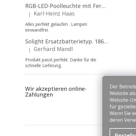
RGB-LED-Poolleuchte mit Fernbedienung, 12W, 1260lm, PAR56, 12V, 1+1 gratis!
Karl-Heinz Haas
|
Die Produktbewertung beträgt 5 von 5 Sternen.
Alles perfekt gelaufen . Lampen
einwandfrei.
Solight Ersatzbatterietyp. 18650, 3,7 V, Li-Ion, 2200 mAh [WN900]
Gerhard Mandl
|
Die Produktbewertung beträgt 5 von 5 Sternen.
Produkt passt perfekt. Danke für die
schnelle Lieferung.
Der Betreib
Wir akzeptieren online-
Website al
Zahlungen
Website-Um
für gezielt
Wenn Sie we
deren Verw
F
u
Einstell