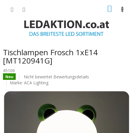
Zum
WARE
Inhalt
springen
Tischlampen Frosch 1xE14
[MT120941G]
45106
Die
Nicht bewertet
Bewertungsdetails
Neu
durchschnittliche
Marke:
ACA Lighting
Produktbewertung
ist
0.0
von
5
Sternen.