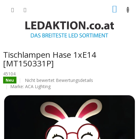
Zum
WARE
Inhalt
springen
Tischlampen Hase 1xE14
[MT150331P]
45104
Die
Nicht bewertet
Bewertungsdetails
Neu
durchschnittliche
Marke:
ACA Lighting
Produktbewertung
ist
0.0
von
5
Sternen.