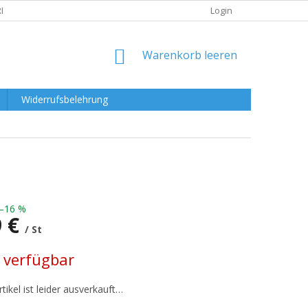
RKLÄRUNG
Login
WARENKORB
Warenkorb leeren
Widerrufsbelehrung
–16 %
9 €
/ St
preis:
 verfügbar
tikel ist leider ausverkauft…