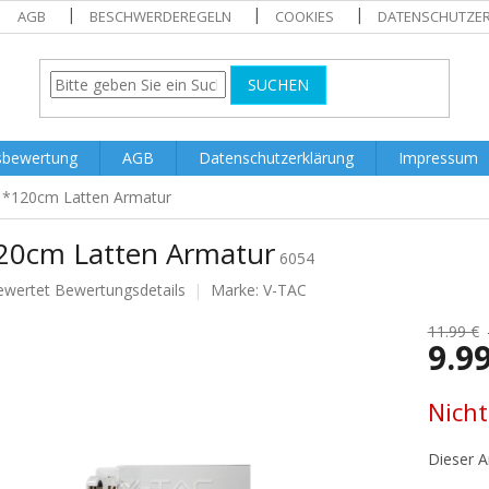
AGB
BESCHWERDEREGELN
COOKIES
DATENSCHUTZE
SUCHEN
sbewertung
AGB
Datenschutzerklärung
Impressum
1*120cm Latten Armatur
20cm Latten Armatur
6054
ewertet
Bewertungsdetails
Marke:
V-TAC
nittliche
tbewertung
11.99 €
9.9
Verkaufs
Nicht
.
Dieser Ar