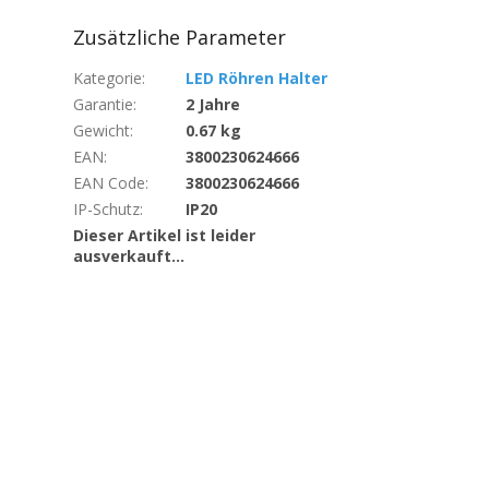
Zusätzliche Parameter
Kategorie
:
LED Röhren Halter
Garantie
:
2 Jahre
Gewicht
:
0.67 kg
EAN
:
3800230624666
EAN Code
:
3800230624666
IP-Schutz
:
IP20
Dieser Artikel ist leider
ausverkauft…