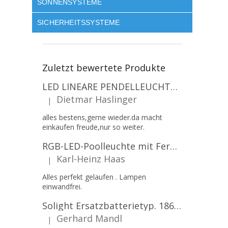
SONNENSYSTEME
SICHERHEITSSYSTEME
Zuletzt bewertete Produkte
LED LINEARE PENDELLEUCHTE EXECULINE 120CM, 30W, 3750LM, 96°, 4000K, IP20, WEISS [207806]
Dietmar Haslinger
|
Die Produktbewertung beträgt 5 von 5 Sternen.
alles bestens,gerne wieder.da macht
einkaufen freude,nur so weiter.
RGB-LED-Poolleuchte mit Fernbedienung, 12W, 1260lm, PAR56, 12V, 1+1 gratis!
Karl-Heinz Haas
|
Die Produktbewertung beträgt 5 von 5 Sternen.
Alles perfekt gelaufen . Lampen
einwandfrei.
Solight Ersatzbatterietyp. 18650, 3,7 V, Li-Ion, 2200 mAh [WN900]
Gerhard Mandl
|
Die Produktbewertung beträgt 5 von 5 Sternen.