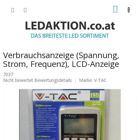
Zum
WARE
Inhalt
springen
Verbrauchsanzeige (Spannung,
Strom, Frequenz), LCD-Anzeige
7037
Die
Nicht bewertet
Bewertungsdetails
Marke:
V-TAC
durchschnittliche
Produktbewertung
ist
0.0
von
5
Sternen.