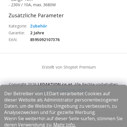
- 230V / 10A, max. 3680W
Zusätzliche Parameter
Kategorie
:
Zubehör
Garantie
:
2 Jahre
EAN
:
8595092107376
F
u
Erstellt von Shoptet Premium
ß
z
e
Copyright 2026
LEDAKTION.co.at
. Alle Rechte vorbehalten.
i
Cookie-Einstellungen ändern
l
Der Betreiber von LEDart verarbeitet Cookies auf
e
dieser Website als Administrator personenbezogener
Daten, um die Website-Umgebung zu verbessern, zu
Analysezwecken und für gezielte Werbung.
Wenn Sie weiterhin auf dieser Seite surfen, stimmen Sie
Versand- und Zahlungsoptionen
deren Verwendung zu.
Mehr Info.