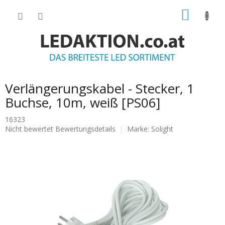
Zum
WARE
Inhalt
springen
Verlängerungskabel - Stecker, 1
Buchse, 10m, weiß [PS06]
16323
Die
Nicht bewertet
Bewertungsdetails
Marke:
Solight
durchschnittliche
Produktbewertung
ist
0.0
von
5
Sternen.