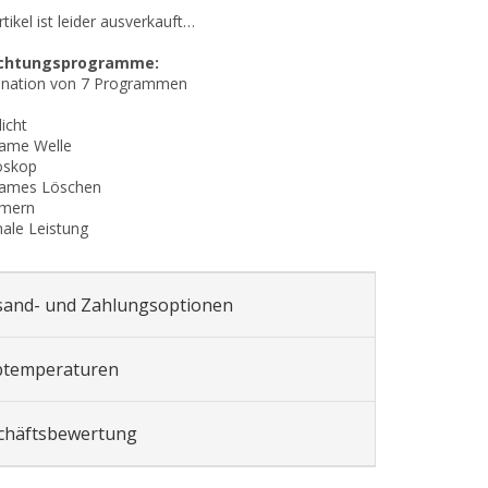
tikel ist leider ausverkauft…
uchtungsprogramme:
ination von 7 Programmen
icht
same Welle
oskop
sames Löschen
mmern
ale Leistung
sand- und Zahlungsoptionen
btemperaturen
chäftsbewertung