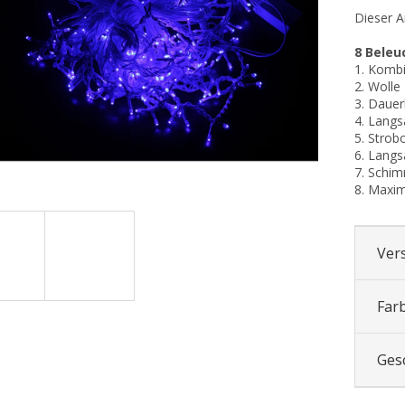
Dieser Ar
8 Bele
1. Komb
2. Wolle
3. Dauerl
4. Lang
5. Strob
6. Lang
7. Schi
8. Maxim
Ver
Far
Ges