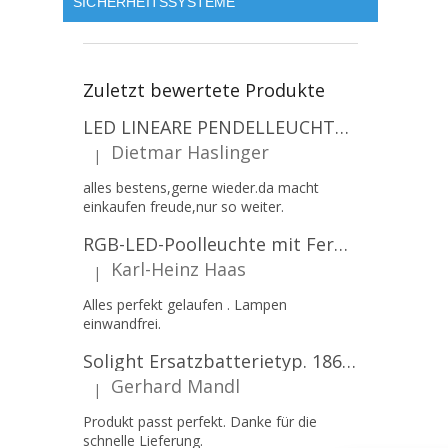
SICHERHEITSSYSTEME
Zuletzt bewertete Produkte
LED LINEARE PENDELLEUCHTE EXECULINE 120CM, 30W, 3750LM, 96°, 4000K, IP20, WEISS [207806]
Dietmar Haslinger
|
Die Produktbewertung beträgt 5 von 5 Sternen.
alles bestens,gerne wieder.da macht
einkaufen freude,nur so weiter.
RGB-LED-Poolleuchte mit Fernbedienung, 12W, 1260lm, PAR56, 12V, 1+1 gratis!
Karl-Heinz Haas
|
Die Produktbewertung beträgt 5 von 5 Sternen.
Alles perfekt gelaufen . Lampen
einwandfrei.
Solight Ersatzbatterietyp. 18650, 3,7 V, Li-Ion, 2200 mAh [WN900]
Gerhard Mandl
|
Die Produktbewertung beträgt 5 von 5 Sternen.
Produkt passt perfekt. Danke für die
schnelle Lieferung.