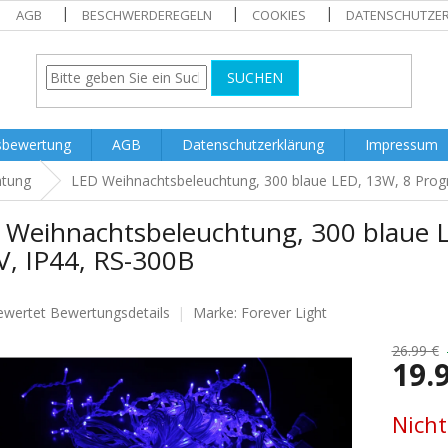
AGB
BESCHWERDEREGELN
COOKIES
DATENSCHUTZE
SUCHEN
sbewertung
AGB
Datenschutzerklärung
Impressum
htung
LED Weihnachtsbeleuchtung, 300 blaue LED, 13W, 8 Pro
 Weihnachtsbeleuchtung, 300 blaue 
V, IP44, RS-300B
ewertet
Bewertungsdetails
Marke:
Forever Light
nittliche
tbewertung
26.99 €
19.
Verkaufs
Nicht
.