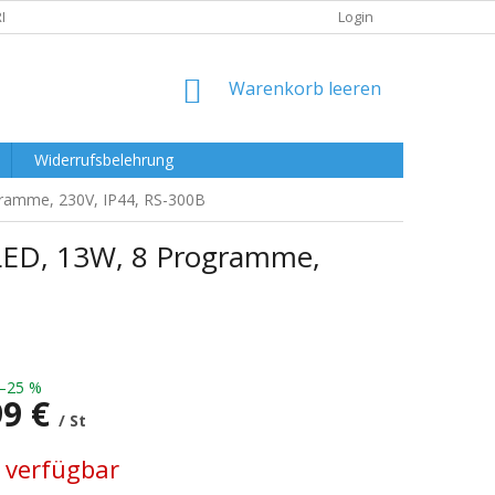
RKLÄRUNG
Login
WARENKORB
Warenkorb leeren
Widerrufsbelehrung
gramme, 230V, IP44, RS-300B
LED, 13W, 8 Programme,
–25 %
99 €
/ St
preis:
 verfügbar