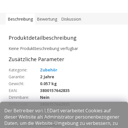
Beschreibung
Bewertung
Diskussion
Produktdetailbeschreibung
Keine Produktbeschreibung verfügbar
Zusätzliche Parameter
Kategorie
:
Zubehör
Garantie
:
2 Jahre
Gewicht
:
0.057 kg
EAN
:
3800157642835
Dimmbare
:
Nein
EAN Code
:
3800157642835
Der Betreiber von LEDart verarbeitet Cookies auf
IP-Schutz
:
IP66
dieser Website als Administrator personenbezogener
Körperfarbe
:
Schwarz
Daten, um die Website-Umgebung zu verbessern, zu
Warennummer
:
8544429090