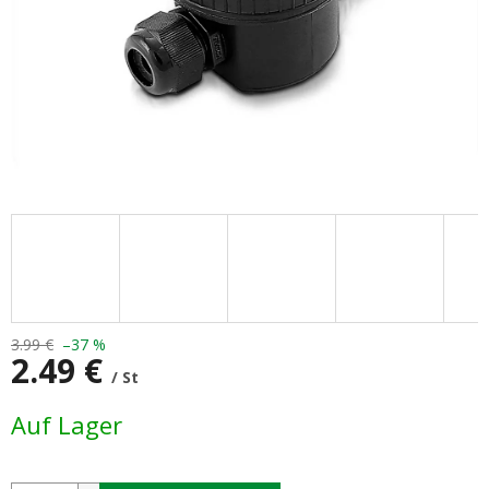
3.99 €
–37 %
2.49 €
/ St
Verkaufspreis:
Auf Lager