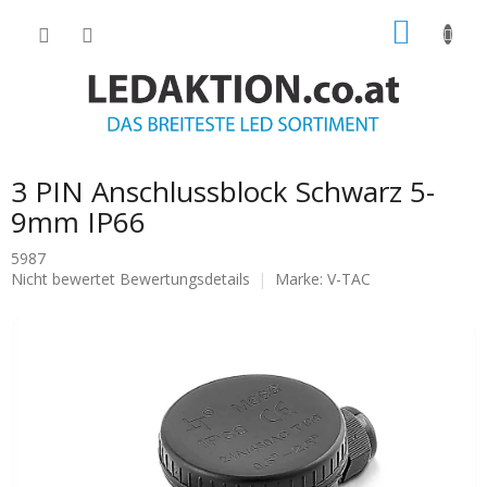
Zum
WARE
Inhalt
springen
3 PIN Anschlussblock Schwarz 5-
9mm IP66
5987
Die
Nicht bewertet
Bewertungsdetails
Marke:
V-TAC
durchschnittliche
Produktbewertung
ist
0.0
von
5
Sternen.