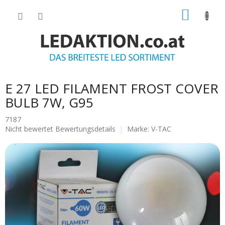
Zum
WARE
Inhalt
springen
E 27 LED FILAMENT FROST COVER
BULB 7W, G95
7187
Die
Nicht bewertet
Bewertungsdetails
Marke:
V-TAC
durchschnittliche
Produktbewertung
ist
0.0
von
5
Sternen.