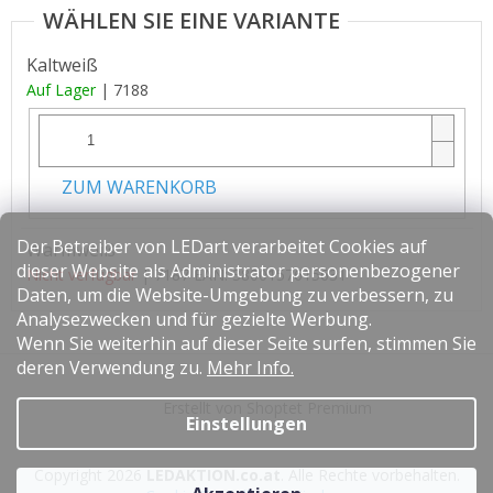
Kaltweiß
Auf Lager
| 7188
ZUM WARENKORB
Der Betreiber von LEDart verarbeitet Cookies auf
Warmweiß
dieser Website als Administrator personenbezogener
Nicht verfügbar
| 7187
EAN:
3800157615631
Daten, um die Website-Umgebung zu verbessern, zu
Analysezwecken und für gezielte Werbung.
Wenn Sie weiterhin auf dieser Seite surfen, stimmen Sie
F
deren Verwendung zu.
Mehr Info.
u
Erstellt von Shoptet Premium
ß
Einstellungen
z
e
Copyright 2026
LEDAKTION.co.at
. Alle Rechte vorbehalten.
i