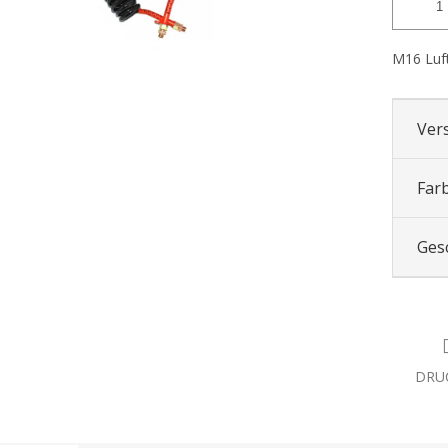
M16 Luft
Ver
Far
Ges
DRU