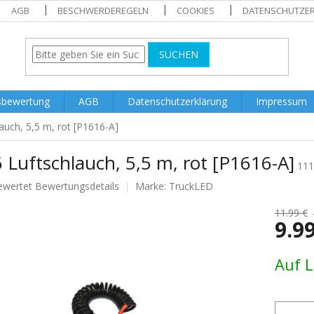
AGB
BESCHWERDEREGELN
COOKIES
DATENSCHUTZE
SUCHEN
sbewertung
AGB
Datenschutzerklärung
Impressum
auch, 5,5 m, rot [P1616-A]
Luftschlauch, 5,5 m, rot [P1616-A]
111
ewertet
Bewertungsdetails
Marke:
TruckLED
nittliche
tbewertung
11.99 €
9.9
Verkaufs
Auf 
.