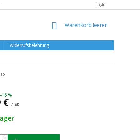
RKLÄRUNG
Login
WARENKORB
Warenkorb leeren
Widerrufsbelehrung
15
–16 %
9 €
/ St
preis:
Lager