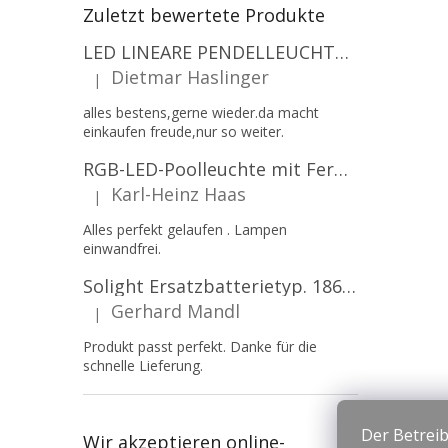
Zuletzt bewertete Produkte
LED LINEARE PENDELLEUCHTE EXECULINE 120CM, 30W, 3750LM, 96°, 4000K, IP20, WEISS [207806]
Dietmar Haslinger
|
Die Produktbewertung beträgt 5 von 5 Sternen.
alles bestens,gerne wieder.da macht
einkaufen freude,nur so weiter.
RGB-LED-Poolleuchte mit Fernbedienung, 12W, 1260lm, PAR56, 12V, 1+1 gratis!
Karl-Heinz Haas
|
Die Produktbewertung beträgt 5 von 5 Sternen.
Alles perfekt gelaufen . Lampen
einwandfrei.
Solight Ersatzbatterietyp. 18650, 3,7 V, Li-Ion, 2200 mAh [WN900]
Gerhard Mandl
|
Die Produktbewertung beträgt 5 von 5 Sternen.
Produkt passt perfekt. Danke für die
schnelle Lieferung.
Der Betreib
Wir akzeptieren online-