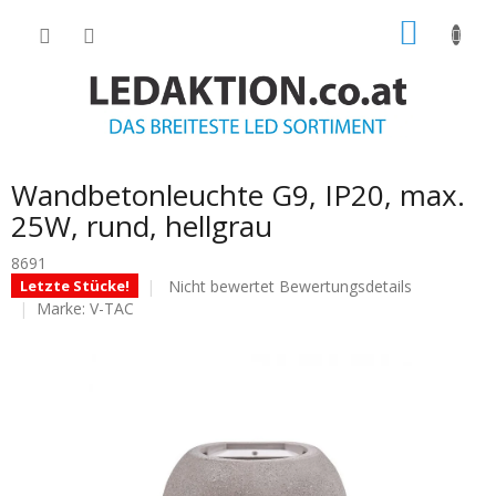
Zum
WARE
Inhalt
springen
Wandbetonleuchte G9, IP20, max.
25W, rund, hellgrau
8691
Die
Nicht bewertet
Bewertungsdetails
Letzte Stücke!
durchschnittliche
Marke:
V-TAC
Produktbewertung
ist
0.0
von
5
Sternen.