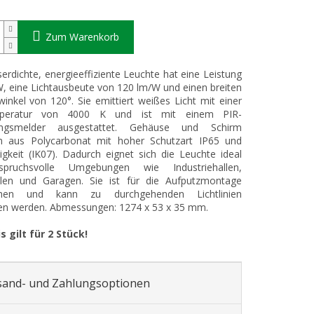
Zum Warenkorb
erdichte, energieeffiziente Leuchte hat eine Leistung
, eine Lichtausbeute von 120 lm/W und einen breiten
winkel von 120°. Sie emittiert weißes Licht mit einer
mperatur von 4000 K und ist mit einem PIR-
ngsmelder ausgestattet. Gehäuse und Schirm
n aus Polycarbonat mit hoher Schutzart IP65 und
igkeit (IK07). Dadurch eignet sich die Leuchte ideal
pruchsvolle Umgebungen wie Industriehallen,
llen und Garagen. Sie ist für die Aufputzmontage
ehen und kann zu durchgehenden Lichtlinien
en werden. Abmessungen: 1274 x 53 x 35 mm.
s gilt für 2 Stück!
sand- und Zahlungsoptionen