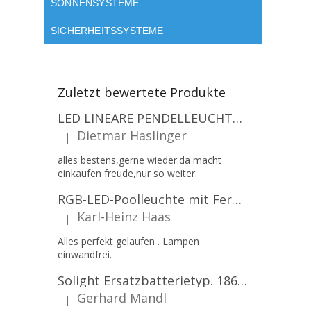
SONNENSYSTEME
SICHERHEITSSYSTEME
Zuletzt bewertete Produkte
LED LINEARE PENDELLEUCHTE EXECULINE 120CM, 30W, 3750LM, 96°, 4000K, IP20, WEISS [207806]
Dietmar Haslinger
|
Die Produktbewertung beträgt 5 von 5 Sternen.
alles bestens,gerne wieder.da macht
einkaufen freude,nur so weiter.
RGB-LED-Poolleuchte mit Fernbedienung, 12W, 1260lm, PAR56, 12V, 1+1 gratis!
Karl-Heinz Haas
|
Die Produktbewertung beträgt 5 von 5 Sternen.
Alles perfekt gelaufen . Lampen
einwandfrei.
Solight Ersatzbatterietyp. 18650, 3,7 V, Li-Ion, 2200 mAh [WN900]
Gerhard Mandl
|
Die Produktbewertung beträgt 5 von 5 Sternen.