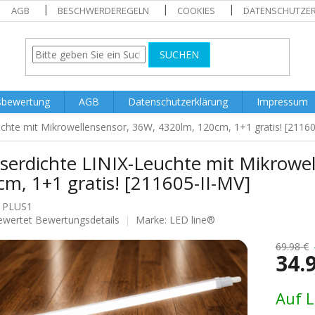
AGB
BESCHWERDEREGELN
COOKIES
DATENSCHUTZE
SUCHEN
sbewertung
AGB
Datenschutzerklärung
Impressum
chte mit Mikrowellensensor, 36W, 4320lm, 120cm, 1+1 gratis! [21160
serdichte LINIX-Leuchte mit Mikrowe
m, 1+1 gratis! [211605-II-MV]
1PLUS1
ewertet
Bewertungsdetails
Marke:
LED line®
nittliche
tbewertung
69.98 €
34.
Verkaufs
Auf 
.