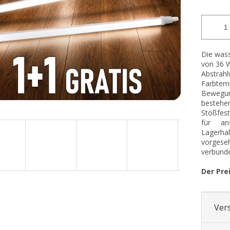
Die wass
von 36 W
Abstrahl
Farbte
Bewegu
bestehe
Stoßfest
für ans
Lagerha
vorges
verbund
Der Prei
Ver