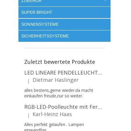
ZUBEHÖR
SUPER BRIGHT
SONNENSYSTEME
SICHERHEITSSYSTEME
Zuletzt bewertete Produkte
LED LINEARE PENDELLEUCHTE EXECULINE 120CM, 30W, 3750LM, 96°, 4000K, IP20, WEISS [207806]
Dietmar Haslinger
|
Die Produktbewertung beträgt 5 von 5 Sternen.
alles bestens,gerne wieder.da macht
einkaufen freude,nur so weiter.
RGB-LED-Poolleuchte mit Fernbedienung, 12W, 1260lm, PAR56, 12V, 1+1 gratis!
Karl-Heinz Haas
|
Die Produktbewertung beträgt 5 von 5 Sternen.
Alles perfekt gelaufen . Lampen
einwandfrei.