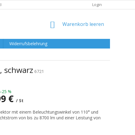
RKLÄRUNG
Login
WARENKORB
Warenkorb leeren
Widerrufsbelehrung
, schwarz
6721
–25 %
99 €
/ St
preis:
ektor mit einem Beleuchtungswinkel von 110° und
chtstrom von bis zu 8700 lm und einer Leistung von