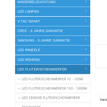
e
KINDERBELEUCHTUNG
LED LAMPEN
V-TAC SMART
CREE – 6 JAHRE GARANTIE
SAMSUNG - 5 JAHRE GARANTIE
LED PANEELE
LED RÖHREN
LED FLUTER/SCHEINWERFER
LED FLUTER/SCHEINWERFER 10 - 100W
LED FLUTER/SCHEINWERFER 150 - 1000W
LED SENSOR FLUTER/SCHEINWERFER
Vari