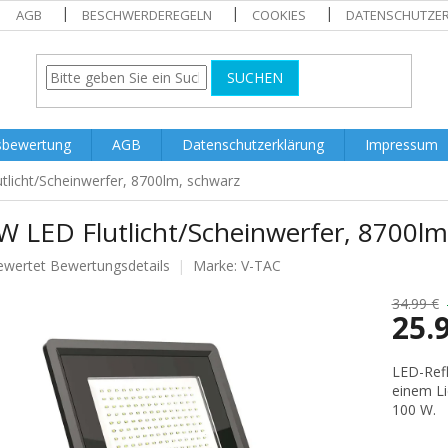
AGB
BESCHWERDEREGELN
COOKIES
DATENSCHUTZE
SUCHEN
sbewertung
AGB
Datenschutzerklärung
Impressum
tlicht/Scheinwerfer, 8700lm, schwarz
W LED Flutlicht/Scheinwerfer, 8700lm
ewertet
Bewertungsdetails
Marke:
V-TAC
nittliche
tbewertung
34.99 €
25.
Verkaufs
LED-Refl
einem Li
.
100 W.