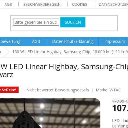
AGB
BESCHWERDEREGELN
COOKIES
DATENSCHUTZE
SUCHEN
sbewertung
AGB
Datenschutzerklärung
Impressum
n
150 W LED Linear Highbay, Samsung-Chip, 18.000 lm (120 lm/
 W LED Linear Highbay, Samsung-Chip
warz
Die
Nicht bewertet
Bewertungsdetails
Marke:
V-TAC
e Stücke!
durchschnittliche
Produktbewertung
179.99 €
107
ist
0.0
von
Verkaufs
LED Ind
5
Leistung
Sternen.