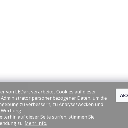
er von LEDart verarbeitet Cookies auf dieser
Akz
s Administrator personenbezogener Daten, um die
gebung zu verbessern, zu Analysezwecken und
e Werbung.
iterhin auf dieser Seite surfen, stimmen Sie
endung zu.
Mehr Info.