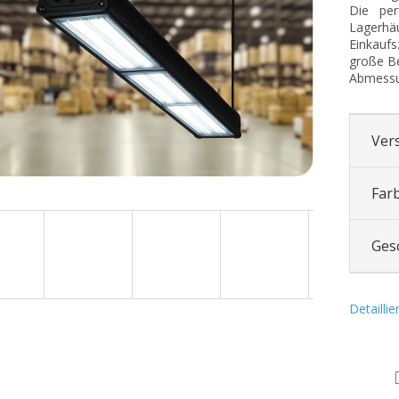
Die per
Lagerhä
Einkauf
große Be
Abmessu
Ver
Far
Ges
Detailli