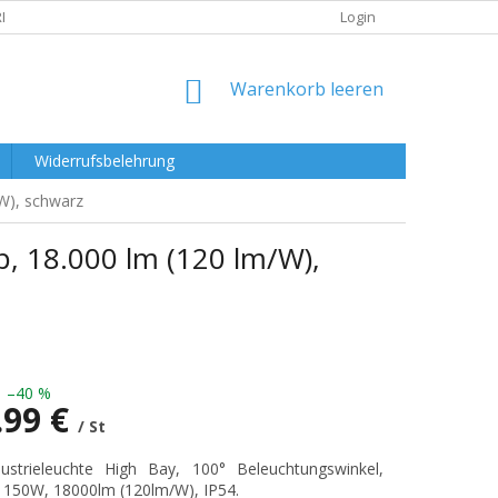
RKLÄRUNG
Login
WARENKORB
Warenkorb leeren
Widerrufsbelehrung
W), schwarz
, 18.000 lm (120 lm/W),
–40 %
.99 €
/ St
preis:
ustrieleuchte High Bay, 100° Beleuchtungswinkel,
 150W, 18000lm (120lm/W), IP54.