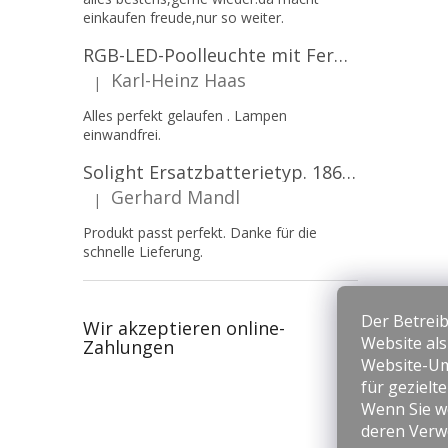
einkaufen freude,nur so weiter.
RGB-LED-Poolleuchte mit Fernbedienung, 12W, 1260lm, PAR56, 12V, 1+1 gratis!
Karl-Heinz Haas
|
Die Produktbewertung beträgt 5 von 5 Sternen.
Alles perfekt gelaufen . Lampen
einwandfrei.
Solight Ersatzbatterietyp. 18650, 3,7 V, Li-Ion, 2200 mAh [WN900]
Gerhard Mandl
|
Die Produktbewertung beträgt 5 von 5 Sternen.
Produkt passt perfekt. Danke für die
schnelle Lieferung.
Der Betreib
Wir akzeptieren online-
Website al
Zahlungen
Website-Um
für gezielt
Wenn Sie we
deren Verw