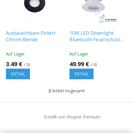
t
e
d
e
r
P
Austauschbare Poliert
10W LED Downlight
r
Chrom Blende
Bluetooth Feuerschutz
o
CCT veränderbar
d
dimmbar IP65
Auf Lager
Auf Lager
u
3.49 €
49.99 €
k
/ St
/ St
t
DETAIL
DETAIL
e
2
Artikel insgesamt
S
t
e
F
u
u
e
Erstellt von Shoptet Premium
ß
r
z
e
e
l