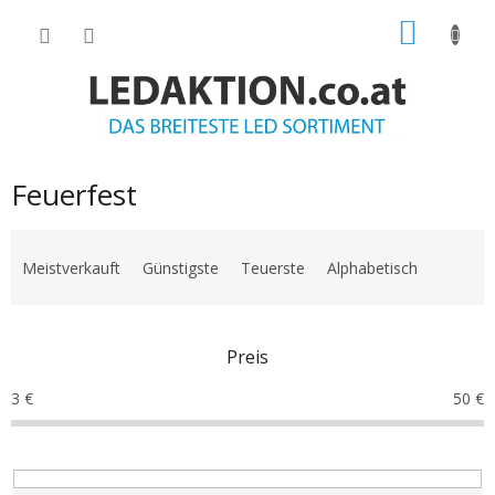
Zum
WARE
Inhalt
springen
Feuerfest
P
r
Meistverkauft
Günstigste
Teuerste
Alphabetisch
o
d
u
Preis
k
t
3
€
50
€
s
o
r
t