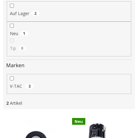
i
e
Auf Lager
2
r
u
n
Neu
1
g
Tip
0
Marken
V-TAC
2
2
Artikel
L
Neu
i
s