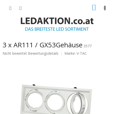
Zum
WARE
Inhalt
springen
3 x AR111 / GX53Gehäuse
3577
Die
Nicht bewertet
Bewertungsdetails
Marke:
V-TAC
durchschnittliche
Produktbewertung
ist
0.0
von
5
Sternen.