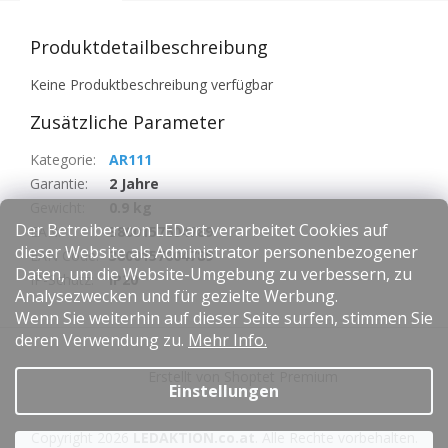
Produktdetailbeschreibung
Keine Produktbeschreibung verfügbar
Zusätzliche Parameter
Kategorie
:
AR111
Garantie
:
2 Jahre
Gewicht
:
0.9 kg
Der Betreiber von LEDart verarbeitet Cookies auf
EAN
:
3800157604789
dieser Website als Administrator personenbezogener
EAN Code
:
3800157604789
Daten, um die Website-Umgebung zu verbessern, zu
IP-Schutz
:
IP20
Analysezwecken und für gezielte Werbung.
Wenn Sie weiterhin auf dieser Seite surfen, stimmen Sie
F
deren Verwendung zu.
Mehr Info.
u
Erstellt von Shoptet Premium
ß
Einstellungen
z
e
Copyright 2026
LEDAKTION.co.at
. Alle Rechte vorbehalten.
i