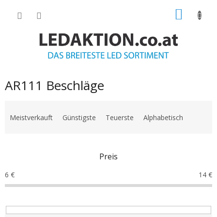
Zum
WARE
Inhalt
springen
AR111 Beschläge
P
r
Meistverkauft
Günstigste
Teuerste
Alphabetisch
o
d
u
Preis
k
t
6
€
14
€
s
o
r
t