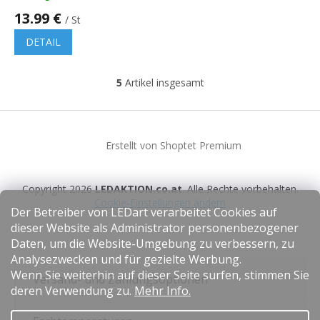
13.99 €
/ St
DETAIL
5
Artikel insgesamt
S
t
e
F
u
u
e
Erstellt von Shoptet Premium
ß
r
z
e
e
l
Copyright 2026
LEDAKTION.co.at
. Alle Rechte vorbehalten.
i
e
Cookie-Einstellungen ändern
l
m
Der Betreiber von LEDart verarbeitet Cookies auf
e
e
dieser Website als Administrator personenbezogener
n
Daten, um die Website-Umgebung zu verbessern, zu
t
Analysezwecken und für gezielte Werbung.
e
Wenn Sie weiterhin auf dieser Seite surfen, stimmen Sie
d
Versand- und Zahlungsoptionen
e
deren Verwendung zu.
Mehr Info.
r
L