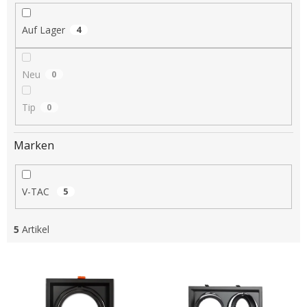
i
e
Auf Lager
4
r
u
n
Neu
0
g
Tip
0
Marken
V-TAC
5
5
Artikel
L
i
s