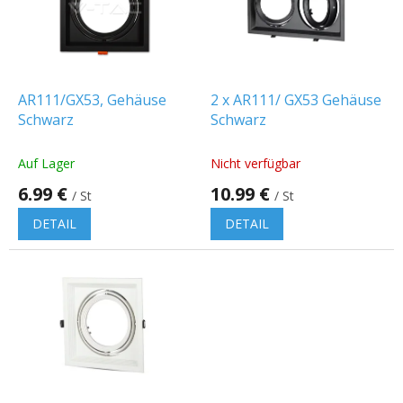
t
e
d
e
r
P
AR111/GX53, Gehäuse
2 x AR111/ GX53 Gehäuse
r
Schwarz
Schwarz
o
d
Auf Lager
Nicht verfügbar
u
6.99 €
10.99 €
k
/ St
/ St
t
DETAIL
DETAIL
e