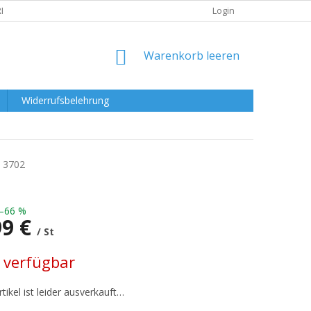
RKLÄRUNG
Login
WARENKORB
Warenkorb leeren
Widerrufsbelehrung
3702
–66 %
99 €
/ St
preis:
 verfügbar
tikel ist leider ausverkauft…