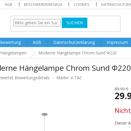
AGB
BESCHWERDEREGELN
COOKIES
DATENSCHUTZE
SUCHEN
sbewertung
AGB
Datenschutzerklärung
Impressum
Hängelampen
Moderne Hängelampe Chrom Sund Ф220
erne Hängelampe Chrom Sund Ф220
ewertet
Bewertungsdetails
Marke:
V-TAC
nittliche
tbewertung
89.99 €
29.
Verkaufs
Nicht
.
Dieser Ar