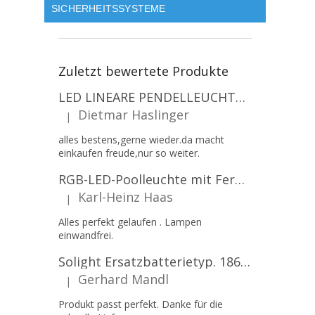
SICHERHEITSSYSTEME
Zuletzt bewertete Produkte
LED LINEARE PENDELLEUCHTE EXECULINE 120CM, 30W, 3750LM, 96°, 4000K, IP20, WEISS [207806]
Dietmar Haslinger
|
Die Produktbewertung beträgt 5 von 5 Sternen.
alles bestens,gerne wieder.da macht
einkaufen freude,nur so weiter.
RGB-LED-Poolleuchte mit Fernbedienung, 12W, 1260lm, PAR56, 12V, 1+1 gratis!
Karl-Heinz Haas
|
Die Produktbewertung beträgt 5 von 5 Sternen.
Alles perfekt gelaufen . Lampen
einwandfrei.
Solight Ersatzbatterietyp. 18650, 3,7 V, Li-Ion, 2200 mAh [WN900]
Gerhard Mandl
|
Die Produktbewertung beträgt 5 von 5 Sternen.
Produkt passt perfekt. Danke für die