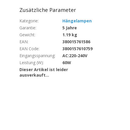
Zusätzliche Parameter
Kategorie
:
Hängelampen
Garantie
:
5 Jahre
Gewicht
:
1.19 kg
EAN
:
380015761586
EAN Code
:
3800157610759
Eingangsspannung
:
AC:220-240V
Leistung (W)
:
60W
Dieser Artikel ist leider
ausverkauft…