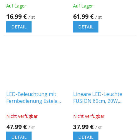
[WO8023]
Auf Lager
Auf Lager
16.99 €
61.99 €
/ st
/ st
DETAIL
DETAIL
LED-Beleuchtung mit
Lineare LED-Leuchte
Fernbedienung Estela
FUSION 60cm, 20W,
40W, 4300lm, weiß
2600lm [203259]
[WO8022]
Nicht verfügbar
Nicht verfügbar
47.99 €
37.99 €
/ st
/ st
DETAIL
DETAIL