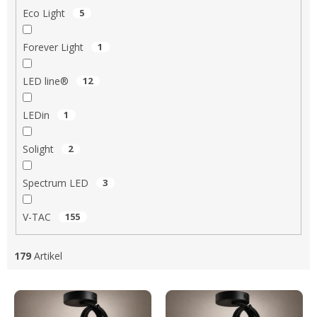
Eco Light
5
Forever Light
1
LED line®
12
LEDin
1
Solight
2
Spectrum LED
3
V-TAC
155
179
Artikel
L
i