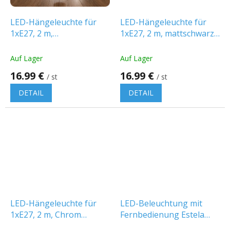
LED-Hängeleuchte für
LED-Hängeleuchte für
1xE27, 2 m,
1xE27, 2 m, mattschwarz
roségoldfarben
[SZ61098]
[SZ61103]
Auf Lager
Auf Lager
16.99 €
16.99 €
/ st
/ st
DETAIL
DETAIL
LED-Hängeleuchte für
LED-Beleuchtung mit
1xE27, 2 m, Chrom
Fernbedienung Estela
[SZ61104]
50W, 5400lm, weiß