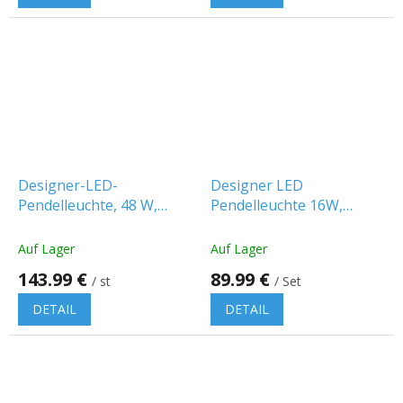
Designer-LED-
Designer LED
Pendelleuchte, 48 W,
Pendelleuchte 16W,
5150 lm, TRIAC, dimmbar,
schwarz/2-PACK!
weiß
Auf Lager
Auf Lager
143.99 €
89.99 €
/ st
/ Set
DETAIL
DETAIL