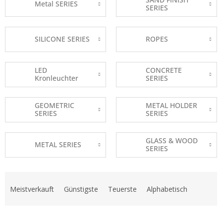
Metal SERIES
SERIES
SILICONE SERIES
ROPES
LED
CONCRETE
Kronleuchter
SERIES
GEOMETRIC
METAL HOLDER
SERIES
SERIES
GLASS & WOOD
METAL SERIES
SERIES
P
r
Meistverkauft
Günstigste
Teuerste
Alphabetisch
o
d
u