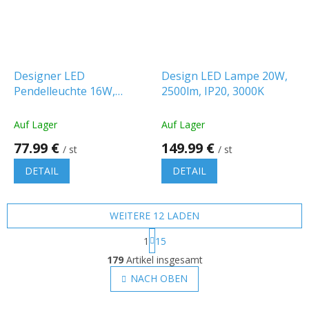
Designer LED
Design LED Lampe 20W,
Pendelleuchte 16W,
2500lm, IP20, 3000K
schwarz
Auf Lager
Auf Lager
77.99 €
149.99 €
/ st
/ st
DETAIL
DETAIL
WEITERE 12 LADEN
P
1
15
a
S
g
179
Artikel insgesamt
t
i
e
NACH OBEN
n
u
i
e
e