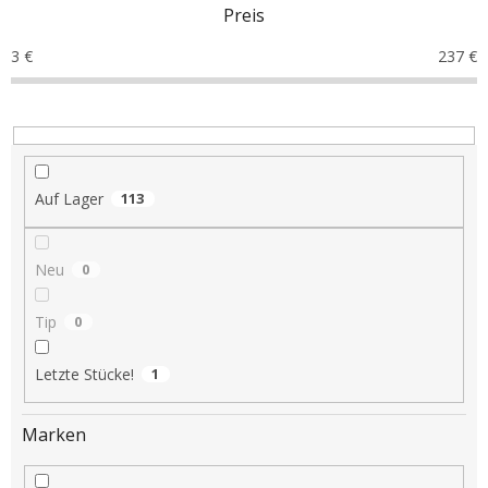
Preis
k
t
3
€
237
€
s
o
r
t
i
e
Auf Lager
113
r
u
n
Neu
0
g
Tip
0
Letzte Stücke!
1
Marken