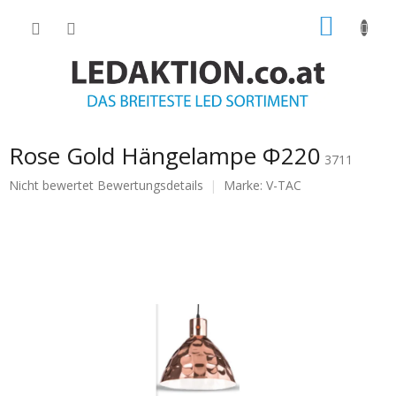
Zum
WARE
Inhalt
springen
Rose Gold Hängelampe Ф220
3711
Die
Nicht bewertet
Bewertungsdetails
Marke:
V-TAC
durchschnittliche
Produktbewertung
ist
0.0
von
5
Sternen.