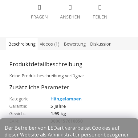
FRAGEN
ANSEHEN
TEILEN
Beschreibung
Videos (1)
Bewertung
Diskussion
Produktdetailbeschreibung
Keine Produktbeschreibung verfügbar
Zusätzliche Parameter
Kategorie
:
Hängelampen
Garantie
:
5 Jahre
Gewicht
:
1.93 kg
EAN
:
3800157610858
Der Betreiber von LEDart verarbeitet Cookies auf
EAN Code
:
3800157610858
dieser Website als Administrator personenbezogener
Eingangsspannung
:
AC:220-240V