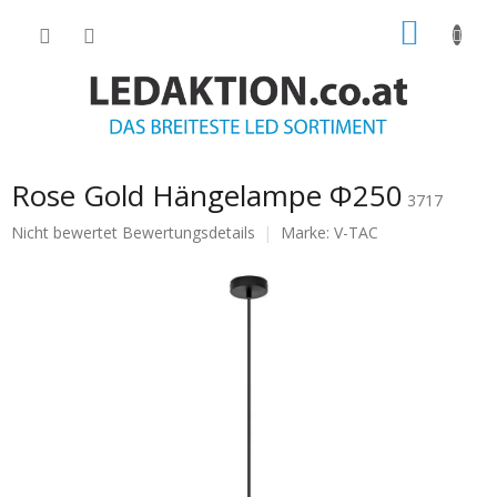
Zum
WARE
Inhalt
springen
Rose Gold Hängelampe Ф250
3717
Die
Nicht bewertet
Bewertungsdetails
Marke:
V-TAC
durchschnittliche
Produktbewertung
ist
0.0
von
5
Sternen.