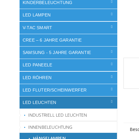
e
KINDERBELEUCHTUNG
LED LAMPEN
V-TAC SMART
CREE – 6 JAHRE GARANTIE
SAMSUNG - 5 JAHRE GARANTIE
LED PANEELE
LED RÖHREN
LED FLUTER/SCHEINWERFER
LED LEUCHTEN
INDUSTRIELL LED LEUCHTEN
INNENBELEUCHTUNG
Besc
HÄNGELAMPEN