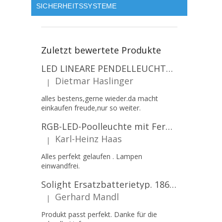
SICHERHEITSSYSTEME
Zuletzt bewertete Produkte
LED LINEARE PENDELLEUCHTE EXECULINE 120CM, 30W, 3750LM, 96°, 4000K, IP20, WEISS [207806]
Dietmar Haslinger
|
Die Produktbewertung beträgt 5 von 5 Sternen.
alles bestens,gerne wieder.da macht
einkaufen freude,nur so weiter.
RGB-LED-Poolleuchte mit Fernbedienung, 12W, 1260lm, PAR56, 12V, 1+1 gratis!
Karl-Heinz Haas
|
Die Produktbewertung beträgt 5 von 5 Sternen.
Alles perfekt gelaufen . Lampen
einwandfrei.
Solight Ersatzbatterietyp. 18650, 3,7 V, Li-Ion, 2200 mAh [WN900]
Gerhard Mandl
|
Die Produktbewertung beträgt 5 von 5 Sternen.
Produkt passt perfekt. Danke für die