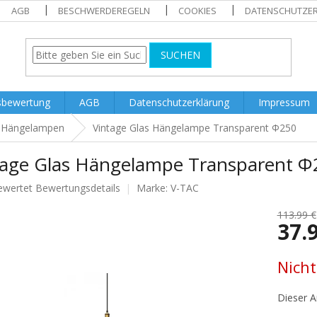
AGB
BESCHWERDEREGELN
COOKIES
DATENSCHUTZE
SUCHEN
sbewertung
AGB
Datenschutzerklärung
Impressum
Hängelampen
Vintage Glas Hängelampe Transparent Ф250
tage Glas Hängelampe Transparent Ф
ewertet
Bewertungsdetails
Marke:
V-TAC
nittliche
tbewertung
113.99 €
37.
Verkaufs
Nicht
.
Dieser Ar