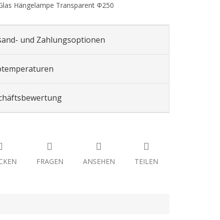
 Glas Hängelampe Transparent Ф250
sand- und Zahlungsoptionen
btemperaturen
chäftsbewertung
CKEN
FRAGEN
ANSEHEN
TEILEN