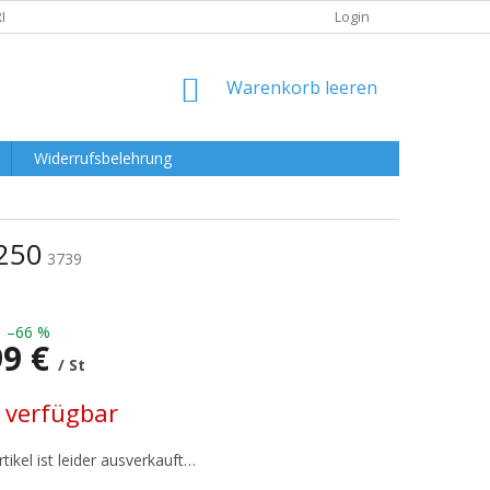
RKLÄRUNG
Login
WARENKORB
Warenkorb leeren
Widerrufsbelehrung
250
3739
–66 %
99 €
/ St
preis:
 verfügbar
tikel ist leider ausverkauft…