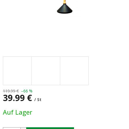
119.99 €
–66 %
39.99 €
/ St
Verkaufspreis:
Auf Lager