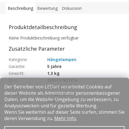
Beschreibung
Bewertung
Diskussion
Produktdetailbeschreibung
Keine Produktbeschreibung verfügbar
Zusätzliche Parameter
Kategorie
:
Hängelampen
Garantie
:
5 Jahre
Gewicht
:
1.3 kg
EAN
:
3800157611374
Der Betreiber von LEDart verarbeitet Cookies auf
EAN Code
:
3800157611374
dieser Website als Administrator personenbezogener
Eingangsspannung
:
AC 220-240V
Daten, um die Website-Umgebung zu verbessern, zu
Leistung (W)
:
60W
Analysezwecken und für gezielte Werbung.
Wenn Sie weiterhin auf dieser Seite surfen, stimmen Sie
F
deren Verwendung zu.
Mehr Info.
u
Erstellt von Shoptet Premium