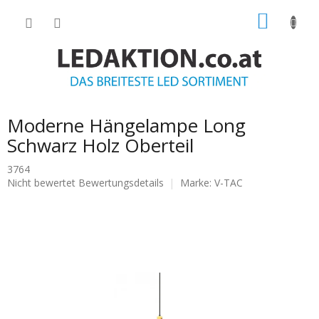
Zum
WARE
Inhalt
springen
Moderne Hängelampe Long
Schwarz Holz Oberteil
3764
Die
Nicht bewertet
Bewertungsdetails
Marke:
V-TAC
durchschnittliche
Produktbewertung
ist
0.0
von
5
Sternen.