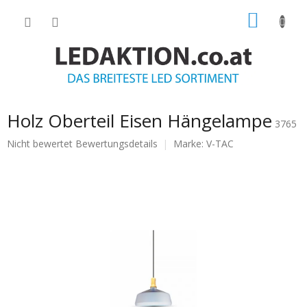
Zum
WARE
Inhalt
springen
Holz Oberteil Eisen Hängelampe
3765
Die
Nicht bewertet
Bewertungsdetails
Marke:
V-TAC
durchschnittliche
Produktbewertung
ist
0.0
von
5
Sternen.