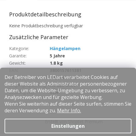
Produktdetailbeschreibung
Keine Produktbeschreibung verfügbar
Zusätzliche Parameter
Kategorie
:
Hängelampen
Garantie
:
5 Jahre
Gewicht
:
1.8 kg
EAN
:
3800157611381
Der Betreiber von LEDart verarbeitet Cookies auf
EAN Code
:
3800157611381
dieser Website als Administrator personenbezogener
Eingangsspannung
:
AC 220-240V
Daten, um die Website-Umgebung zu verbessern, zu
Leistung (W)
:
60W
Analysezwecken und für gezielte Werbung.
Wenn Sie weiterhin auf dieser Seite surfen, stimmen Sie
F
deren Verwendung zu.
Mehr Info.
u
Erstellt von Shoptet Premium
ß
Einstellungen
z