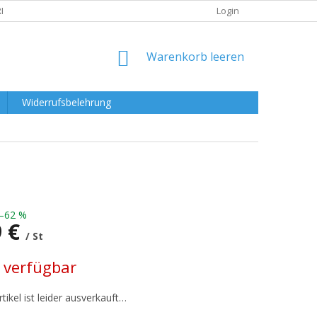
RKLÄRUNG
Login
WARENKORB
Warenkorb leeren
Widerrufsbelehrung
–62 %
9 €
/ St
preis:
 verfügbar
tikel ist leider ausverkauft…