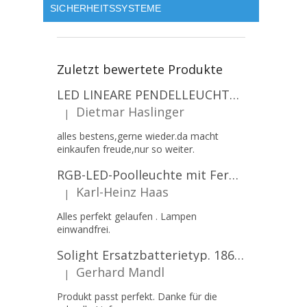
SICHERHEITSSYSTEME
Zuletzt bewertete Produkte
LED LINEARE PENDELLEUCHTE EXECULINE 120CM, 30W, 3750LM, 96°, 4000K, IP20, WEISS [207806]
Dietmar Haslinger
|
Die Produktbewertung beträgt 5 von 5 Sternen.
alles bestens,gerne wieder.da macht
einkaufen freude,nur so weiter.
RGB-LED-Poolleuchte mit Fernbedienung, 12W, 1260lm, PAR56, 12V, 1+1 gratis!
Karl-Heinz Haas
|
Die Produktbewertung beträgt 5 von 5 Sternen.
Alles perfekt gelaufen . Lampen
einwandfrei.
Solight Ersatzbatterietyp. 18650, 3,7 V, Li-Ion, 2200 mAh [WN900]
Gerhard Mandl
|
Die Produktbewertung beträgt 5 von 5 Sternen.
Produkt passt perfekt. Danke für die