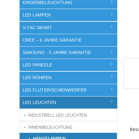
e
KINDERBELEUCHTUNG
LED LAMPEN
V-TAC SMART
CREE – 6 JAHRE GARANTIE
SAMSUNG - 5 JAHRE GARANTIE
LED PANEELE
LED RÖHREN
LED FLUTER/SCHEINWERFER
LED LEUCHTEN
INDUSTRIELL LED LEUCHTEN
INNENBELEUCHTUNG
Besc
HÄNGELAMPEN