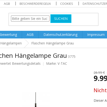
AGB
BESCHWERDEREGELN
COOKIES
DATENSCHUTZE
SUCHEN
sbewertung
AGB
Datenschutzerklärung
Impressum
Hängelampen
Flaschen Hängelampe Grau
schen Hängelampe Grau
3775
ewertet
Bewertungsdetails
Marke:
V-TAC
nittliche
tbewertung
26.99 €
9.9
Verkaufs
Nicht
.
Dieser Ar