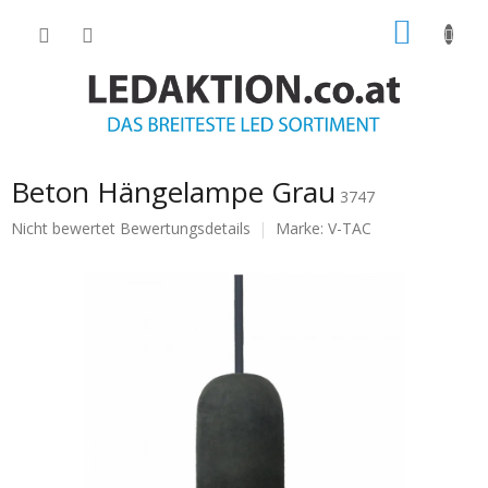
Zum
WARE
Inhalt
springen
Beton Hängelampe Grau
3747
Die
Nicht bewertet
Bewertungsdetails
Marke:
V-TAC
durchschnittliche
Produktbewertung
ist
0.0
von
5
Sternen.