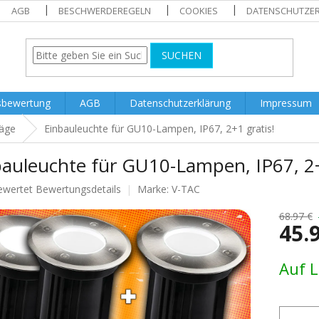
AGB
BESCHWERDEREGELN
COOKIES
DATENSCHUTZE
SUCHEN
sbewertung
AGB
Datenschutzerklärung
Impressum
äge
Einbauleuchte für GU10-Lampen, IP67, 2+1 gratis!
bauleuchte für GU10-Lampen, IP67, 2+
ewertet
Bewertungsdetails
Marke:
V-TAC
nittliche
tbewertung
68.97 €
45.
Verkaufs
Auf 
.