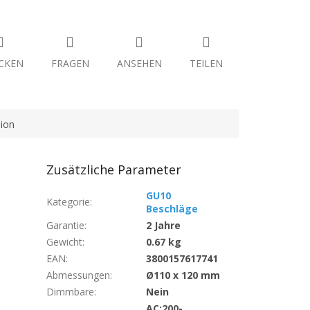
CKEN
FRAGEN
ANSEHEN
TEILEN
ion
Zusätzliche Parameter
GU10
Kategorie
:
Beschläge
Garantie
:
2 Jahre
Gewicht
:
0.67 kg
EAN
:
3800157617741
Abmessungen
:
Ø110 x 120 mm
Dimmbare
:
Nein
AC:200-