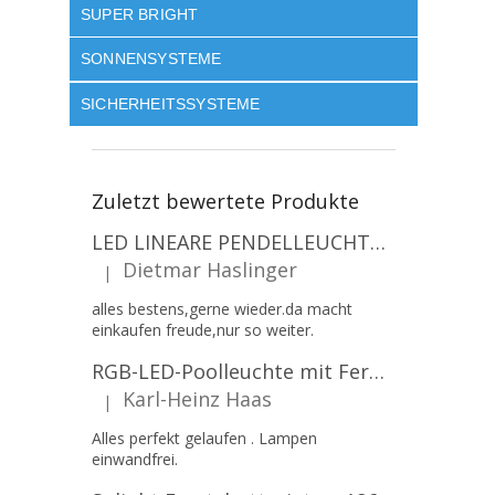
SUPER BRIGHT
SONNENSYSTEME
SICHERHEITSSYSTEME
Zuletzt bewertete Produkte
LED LINEARE PENDELLEUCHTE EXECULINE 120CM, 30W, 3750LM, 96°, 4000K, IP20, WEISS [207806]
Dietmar Haslinger
|
Die Produktbewertung beträgt 5 von 5 Sternen.
alles bestens,gerne wieder.da macht
einkaufen freude,nur so weiter.
RGB-LED-Poolleuchte mit Fernbedienung, 12W, 1260lm, PAR56, 12V, 1+1 gratis!
Karl-Heinz Haas
|
Die Produktbewertung beträgt 5 von 5 Sternen.
Alles perfekt gelaufen . Lampen
einwandfrei.