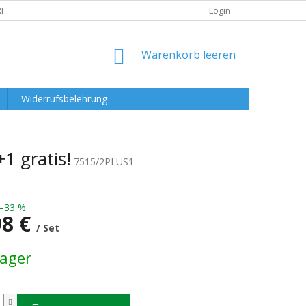
RKLÄRUNG
Login
WARENKORB
Warenkorb leeren
Widerrufsbelehrung
1 gratis!
7515/2PLUS1
–33 %
98 €
/ Set
preis:
Lager