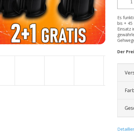
Es funkt
bis + 45
Einsatz 
gewährl
Gehwege,
Der Prei
Ver
Far
Ges
Detailli