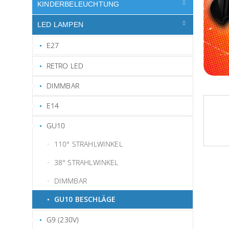
e
KINDERBELEUCHTUNG
LED LAMPEN
E27
RETRO LED
DIMMBAR
E14
GU10
110° STRAHLWINKEL
38° STRAHLWINKEL
DIMMBAR
GU10 BESCHLÄGE
G9 (230V)