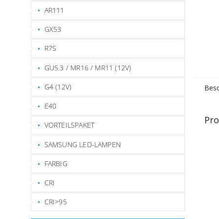
AR111
GX53
R7S
GU5.3 / MR16 / MR11 (12V)
G4 (12V)
Besc
E40
Pro
VORTEILSPAKET
SAMSUNG LED-LAMPEN
FARBIG
CRI
CRI>95