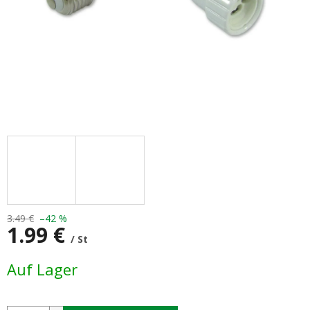
3.49 €
–42 %
1.99 €
/ St
Verkaufspreis:
Auf Lager