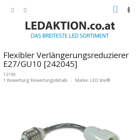
Zum
WARE
Inhalt
springen
Flexibler Verlängerungsreduzierer
E27/GU10 [242045]
12196
Die
1 Bewertung
Bewertungsdetails
Marke:
LED line®
durchschnittliche
Produktbewertung
ist
5.0
von
5
Sternen.