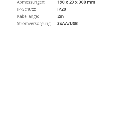
Abmessungen
:
190 x 23 x 308 mm
IP-Schutz
:
IP20
Kabellänge
:
2m
Stromversorgung
:
3xAA/USB