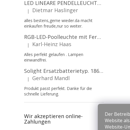
LED LINEARE PENDELLEUCHTE EXECULINE 120CM, 30W, 3750LM, 96°, 4000K, IP20, WEISS [207806]
Dietmar Haslinger
|
Die Produktbewertung beträgt 5 von 5 Sternen.
alles bestens,gerne wieder.da macht
einkaufen freude,nur so weiter.
RGB-LED-Poolleuchte mit Fernbedienung, 12W, 1260lm, PAR56, 12V, 1+1 gratis!
Karl-Heinz Haas
|
Die Produktbewertung beträgt 5 von 5 Sternen.
Alles perfekt gelaufen . Lampen
einwandfrei.
Solight Ersatzbatterietyp. 18650, 3,7 V, Li-Ion, 2200 mAh [WN900]
Gerhard Mandl
|
Die Produktbewertung beträgt 5 von 5 Sternen.
Produkt passt perfekt. Danke für die
schnelle Lieferung.
Der Betreib
Wir akzeptieren online-
Website al
Zahlungen
Website-Um