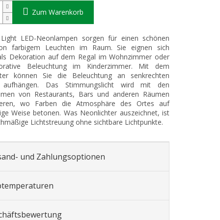
Zum Warenkorb
 Light LED-Neonlampen sorgen für einen schönen
von farbigem Leuchten im Raum. Sie eignen sich
 als Dekoration auf dem Regal im Wohnzimmer oder
orative Beleuchtung im Kinderzimmer. Mit dem
ter können Sie die Beleuchtung an senkrechten
 aufhängen. Das Stimmungslicht wird mit den
umen von Restaurants, Bars und anderen Räumen
eren, wo Farben die Atmosphäre des Ortes auf
tige Weise betonen. Was Neonlichter auszeichnet, ist
ichmäßige Lichtstreuung ohne sichtbare Lichtpunkte.
sand- und Zahlungsoptionen
btemperaturen
chäftsbewertung