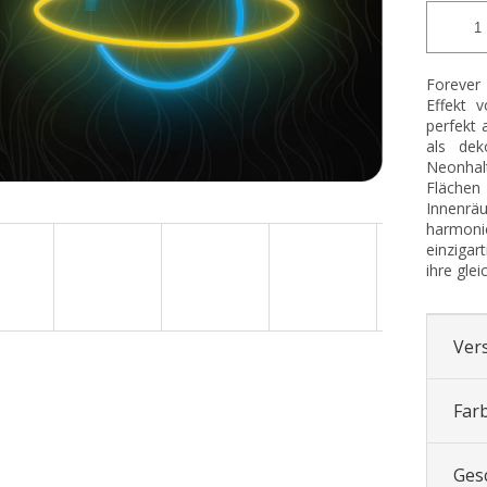
Forever
Effekt 
perfekt
als dek
Neonhal
Flächen
Innenrä
harmoni
einzigar
ihre gle
Ver
Far
Ges