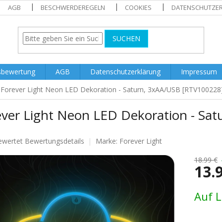
AGB
BESCHWERDEREGELN
COOKIES
DATENSCHUTZE
SUCHEN
sbewertung
AGB
Datenschutzerklärung
Impressum
Forever Light Neon LED Dekoration - Saturn, 3xAA/USB [RTV100228
ever Light Neon LED Dekoration - Sa
ewertet
Bewertungsdetails
Marke:
Forever Light
nittliche
tbewertung
18.99 €
13.
Verkaufs
Auf 
.