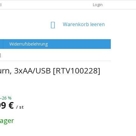
RKLÄRUNG
Login
WARENKORB
Warenkorb leeren
Widerrufsbelehrung
]
turn, 3xAA/USB [RTV100228]
–26 %
99 €
/ st
preis:
Lager