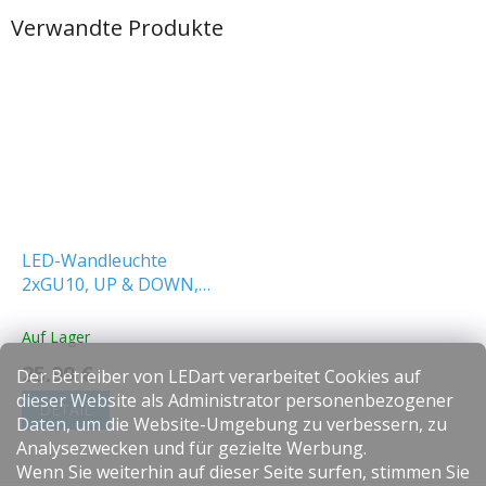
Verwandte Produkte
LED-Wandleuchte
2xGU10, UP & DOWN,
Aluminium, IP44
Auf Lager
25.99 €
Der Betreiber von LEDart verarbeitet Cookies auf
dieser Website als Administrator personenbezogener
DETAIL
Daten, um die Website-Umgebung zu verbessern, zu
Analysezwecken und für gezielte Werbung.
Wenn Sie weiterhin auf dieser Seite surfen, stimmen Sie