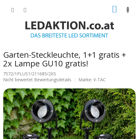
Zum
WARE
Inhalt
springen
Garten-Steckleuchte, 1+1 gratis +
2x Lampe GU10 gratis!
7572/1PLUS1/211685/2KS
Die
Nicht bewertet
Bewertungsdetails
Marke:
V-TAC
durchschnittliche
Produktbewertung
ist
0.0
von
5
Sternen.