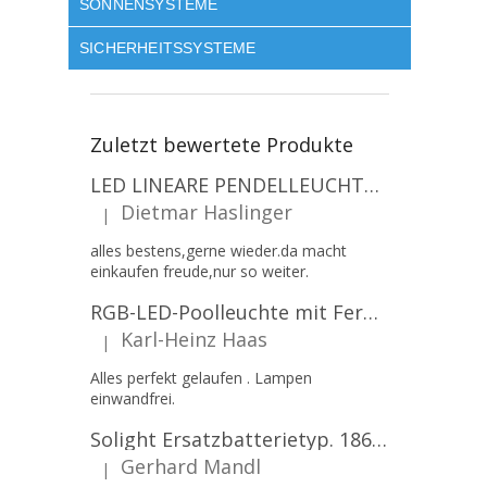
SONNENSYSTEME
SICHERHEITSSYSTEME
Zuletzt bewertete Produkte
LED LINEARE PENDELLEUCHTE EXECULINE 120CM, 30W, 3750LM, 96°, 4000K, IP20, WEISS [207806]
Dietmar Haslinger
|
Die Produktbewertung beträgt 5 von 5 Sternen.
alles bestens,gerne wieder.da macht
einkaufen freude,nur so weiter.
RGB-LED-Poolleuchte mit Fernbedienung, 12W, 1260lm, PAR56, 12V, 1+1 gratis!
Karl-Heinz Haas
|
Die Produktbewertung beträgt 5 von 5 Sternen.
Alles perfekt gelaufen . Lampen
einwandfrei.
Solight Ersatzbatterietyp. 18650, 3,7 V, Li-Ion, 2200 mAh [WN900]
Gerhard Mandl
|
Die Produktbewertung beträgt 5 von 5 Sternen.