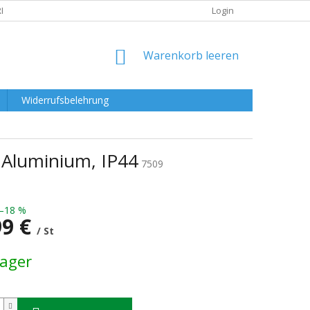
RKLÄRUNG
Login
WARENKORB
Warenkorb leeren
Widerrufsbelehrung
Aluminium, IP44
7509
–18 %
99 €
/ St
preis:
Lager