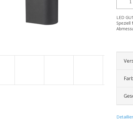
LED GU10
Speziell
Abmessu
Ver
Far
Ges
Detailli