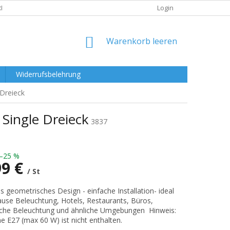
RKLÄRUNG
Login
WARENKORB
Warenkorb leeren
Widerrufsbelehrung
Dreieck
Single Dreieck
3837
–25 %
99 €
/ St
preis:
les geometrisches Design - einfache Installation- ideal
ause Beleuchtung, Hotels, Restaurants, Büros,
iche Beleuchtung und ähnliche Umgebungen Hinweis:
e E27 (max 60 W) ist nicht enthalten.