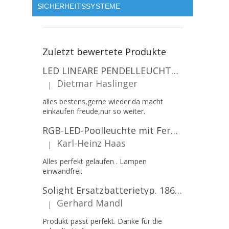
SICHERHEITSSYSTEME
Zuletzt bewertete Produkte
LED LINEARE PENDELLEUCHTE EXECULINE 120CM, 30W, 3750LM, 96°, 4000K, IP20, WEISS [207806]
Dietmar Haslinger
|
Die Produktbewertung beträgt 5 von 5 Sternen.
alles bestens,gerne wieder.da macht
einkaufen freude,nur so weiter.
RGB-LED-Poolleuchte mit Fernbedienung, 12W, 1260lm, PAR56, 12V, 1+1 gratis!
Karl-Heinz Haas
|
Die Produktbewertung beträgt 5 von 5 Sternen.
Alles perfekt gelaufen . Lampen
einwandfrei.
Solight Ersatzbatterietyp. 18650, 3,7 V, Li-Ion, 2200 mAh [WN900]
Gerhard Mandl
|
Die Produktbewertung beträgt 5 von 5 Sternen.
Produkt passt perfekt. Danke für die