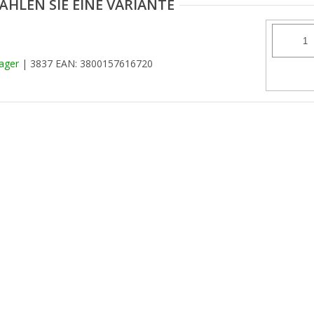
Lager
| 3837
EAN:
3800157616720