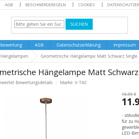
AGB
BESCHWERDEREGELN
COOKIES
DATENSCHUTZE
SUCHEN
sbewertung
AGB
Datenschutzerklärung
Impressum
Hängelampen
Geometrische Hängelampe Matt Schwarz Single 
metrische Hängelampe Matt Schwarz 
ewertet
Bewertungsdetails
Marke:
V-TAC
nittliche
tbewertung
15.99 €
11.
Verkaufs
- stilvol
für zu H
.
gewerbl
LED-Birn